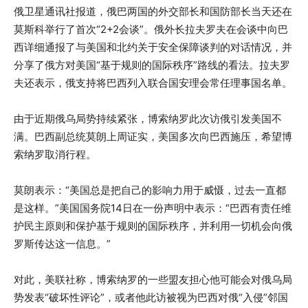
俄卫星通讯社报道，俄巴两国的外交部长和国防部长当天还在
莫斯科举行了首次“2+2会谈”。俄外长拉夫罗夫在会谈中向巴
西详细通报了与美国和北约关于安全保障谈判的对话情况，并
分享了俄方对美国“基于规则的国际秩序”路线的看法。拉夫罗
夫还表示，俄支持将巴西列入联合国安理会常任理事国名单。
由于近期俄乌局势持续紧张，博索纳罗此次访俄引发美国不
满。巴西副总统莫朗上周证实，美国多次向巴西施压，希望博
索纳罗取消行程。
莫朗表示：“美国总是把自己的影响力用于威慑，过去一直都
是这样。”美国国务院14日在一份声明中表示：“巴西有责任维
护民主原则和保护基于规则的国际秩序，并利用一切机会向俄
罗斯传达这一信息。”
对此，美联社称，博索纳罗的一些盟友担心他可能会对俄乌局
势发表“破坏性评论”，或者他此访被视为巴西对俄“入侵”邻国