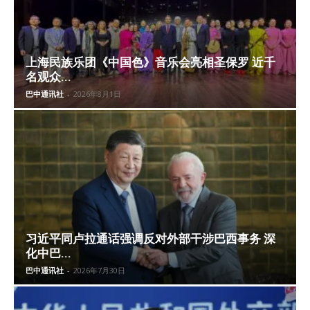
上海民族乐团《中国色》音乐会亮相圣保罗 近千
名观众...
巴中通讯社
-
2026年8月1日
习近平同卢拉通话强调反对外部干涉巴西事务 深
化中巴...
巴中通讯社
-
2026年7月30日