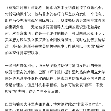
《莫斯科时报》评论称，博索纳罗本次访俄创造了双赢机会。
对博索纳罗来说，他与普京的会晤向拜登政府发出一个信息，
即在当今充满挑战的国际舞台上，华盛顿应该更加关注其邻国
的重要角色——无论当前两国领导人之间的意识形态差异如
何。对普京来说，这是一个绝佳的机会，可以向俄公众证明，
美国想方设法孤立俄罗斯的企图没有得逞，同时也使普京能够
进一步强化莫斯科在拉美的关键叙事，即俄可以与美国“后院”
的国家保持紧密联系。
一些巴西媒体担心，博索纳罗坚持访俄可能引发巴西与美国、
欧盟等盟友的摩擦。巴西《环球报》援引里约热内卢州立大学
国际关系系主任桑托罗的话称，博索纳罗访俄从商业的角度出
发是合理的，但是时机非常糟糕。他有可能发表“轻率、不受
控制”的声明，这会产生不良后果。
巴西前驻美大使里库佩罗说，博索纳罗此访“非常不合时宜”，
博索纳罗试图证明自己并未被国际孤立，但通过访俄来证明自