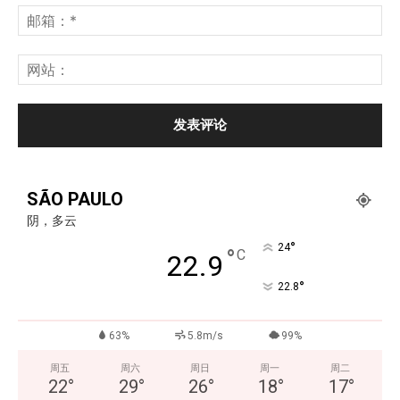
SÃO PAULO
阴，多云
°
24
°
C
22.9
°
22.8
63%
5.8m/s
99%
周五
周六
周日
周一
周二
22
°
29
°
26
°
18
°
17
°