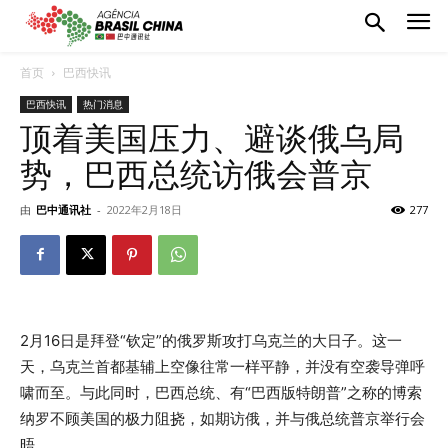
首页
巴西快讯
巴西快讯
热门消息
顶着美国压力、避谈俄乌局
势，巴西总统访俄会普京
由
巴中通讯社
-
2022年2月18日
277
2月16日是拜登“钦定”的俄罗斯攻打乌克兰的大日子。这一
天，乌克兰首都基辅上空像往常一样平静，并没有空袭导弹呼
啸而至。与此同时，巴西总统、有“巴西版特朗普”之称的博索
纳罗不顾美国的极力阻挠，如期访俄，并与俄总统普京举行会
晤。