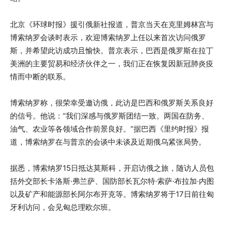
北京《环球时报》援引俄新社报道，普京当天在克里姆林宫与
博索纳罗会谈时表示，欢迎博索纳罗上任以来首次访问俄罗
斯，并希望此访成功且愉快。普京表示，巴西是俄罗斯在拉丁
美洲的主要贸易和经济伙伴之一，我们正在恢复因新冠肺炎疫
情而中断的联系。
博索纳罗称，很荣幸受邀访俄，此访是巴西和俄罗斯关系良好
的信号。他说：“我们深感与俄罗斯团结一致。两国在防务、
油气、农业等各领域合作前景良好。”据巴西《里约时报》报
道，博索纳罗在与普京的会谈中未谈及近期俄乌紧张局势。
据悉，博索纳罗15日抵达莫斯科，开启访俄之旅，随访人员包
括外交部长卡洛斯·弗兰萨、国防部长瓦尔特·索萨·布拉加·内图
以及矿产和能源部长阿尔布开克等。博索纳罗将于17日前往匈
牙利访问，会见匈总理欧尔班。