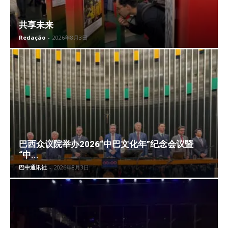
共享未来
Redação
-
2026年8月3日
巴西众议院举办2026“中巴文化年”纪念会议暨
“中...
巴中通讯社
-
2026年8月3日