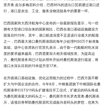
里齐奥·皮尔多梅尼科介绍，巴西95%的进出口贸易通过港口进
行，港口是农业、工业、服务业物流链条中的重要一环。
巴西国家跨大西洋航海中心发布的一份最新报告显示，与一些
拥有大型港口综合体的国家相比，巴西在港口基础设施建设方
面落后约15年。其中，港口航道深度不足是该行业最大的瓶颈
之一，巴西最大港口桑托斯港因此每年少处理约50万个标准集
装箱。该中心首席执行官苏扎表示，由于新一代船舶对吃水深
度的要求越来越高，巴西需要加大相关领域投资。为提高运
力，桑托斯港务局已计划从明年开始对桑托斯港进行疏浚，将
港口水深从目前的15米提升至17米。
在升级港口基础设施、优化运营能力的过程中，巴西方面不断
扩大与中国企业的合作。今年8月，中粮集团旗下中粮国际在桑
托斯港举行STS11码头扩建项目开工仪式，扩建后的码头将成
为桑托斯港最大的码头之一。桑托斯市市长罗杰里奥·桑托斯表
示，该项目将帮助桑托斯居民完成振兴老码头的梦想，也将为