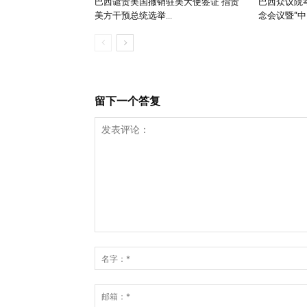
巴西谴责美国撤销驻美大使签证 指责
巴西众议院举
美方干预总统选举...
念会议暨“中..
留下一个答复