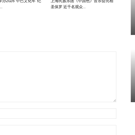
办2026“中巴文化年”纪
上海民族乐团《中国色》音乐会亮相
.
圣保罗 近千名观众...