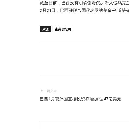
截至目前，巴西没有明确谴责俄罗斯入侵乌克
2月21日，巴西驻联合国代表罗纳尔多·科斯塔·菲略（
来源
南美侨报网
上一篇文章
巴西1月获外国直接投资额增加 达47亿美元