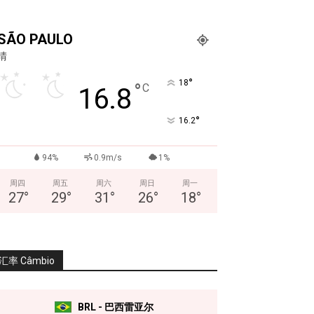
SÃO PAULO
晴
°
18
°
C
16.8
°
16.2
94%
0.9m/s
1%
周四
周五
周六
周日
周一
27
°
29
°
31
°
26
°
18
°
汇率 Câmbio
BRL - 巴西雷亚尔