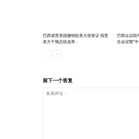
巴西谴责美国撤销驻美大使签证 指责
巴西众议院举
美方干预总统选举...
念会议暨“中..
留下一个答复