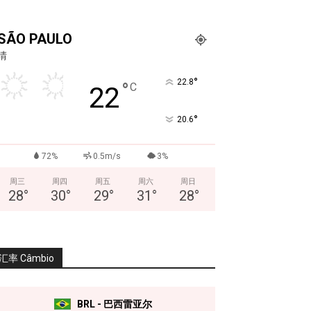
SÃO PAULO
晴
°
22.8
°
C
22
°
20.6
72%
0.5m/s
3%
周三
周四
周五
周六
周日
28
°
30
°
29
°
31
°
28
°
汇率 Câmbio
BRL - 巴西雷亚尔