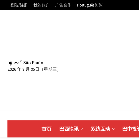
登陆/注册
我的账户
广告合作
Português 🇧🇷
22
C
São Paulo
2026 年 8 月 05日（星期三）
首页
巴西快讯
双边互动
巴中投