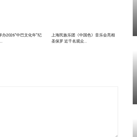
办2026“中巴文化年”纪
上海民族乐团《中国色》音乐会亮相
.
圣保罗 近千名观众...