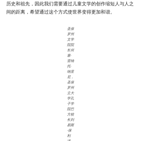
历史和祖先，因此我们需要通过儿童文学的创作缩短人与人之
间的距离，希望通过这个方式使世界变得更加和谐。
圣保
罗州
文学
院院
长何
塞·
雷纳
托·
纳里
尼，
圣保
罗州
立大
学孔
子学
院巴
方校
长刘
易斯
·保
利
诺，