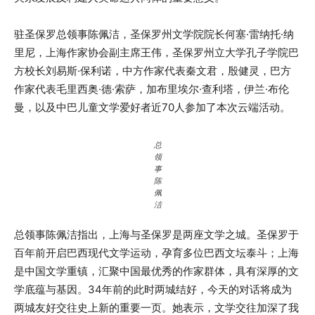
驻圣保罗总领事陈佩洁，圣保罗州文学院院长何塞·雷纳托·纳
里尼，上海作家协会副主席王伟，圣保罗州立大学孔子学院巴
方校长刘易斯·保利诺，中方作家代表秦文君，殷健灵，巴方
作家代表毛里西奥·德·索萨，加布里埃尔·查利塔，伊兰·布伦
曼，以及中巴儿童文学爱好者近70人参加了本次云端活动。
总
领
事
陈
佩
洁
总领事陈佩洁指出，上海与圣保罗是两座文学之城。圣保罗于
百年前开启巴西现代文学运动，孕育多位巴西文坛泰斗；上海
是中国文学重镇，汇聚中国最优秀的作家群体，具有深厚的文
学底蕴与基因。34年前的此时两城结好，今天的对话将成为
两城友好交往史上新的重要一页。她表示，文学交往加深了我