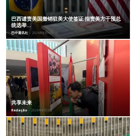
巴西谴责美国撤销驻美大使签证 指责美方干预总
统选举...
巴中通讯社
-
2026年8月4日
共享未来
Redação
-
2026年8月3日