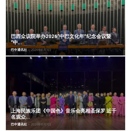
巴西众议院举办2026“中巴文化年”纪念会议暨
“中...
巴中通讯社
-
2026年8月3日
上海民族乐团《中国色》音乐会亮相圣保罗 近千
名观众...
巴中通讯社
-
2026年8月1日