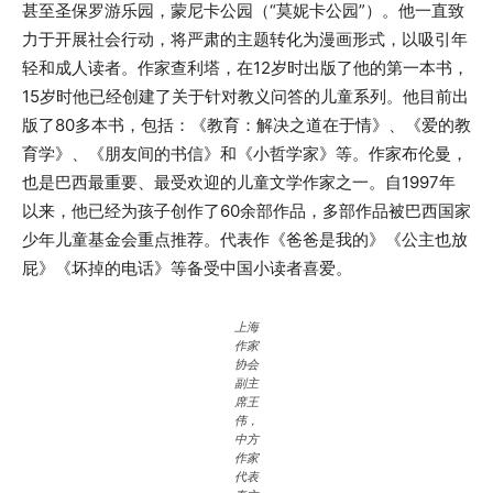
甚至圣保罗游乐园，蒙尼卡公园（“莫妮卡公园”）。他一直致
力于开展社会行动，将严肃的主题转化为漫画形式，以吸引年
轻和成人读者。作家查利塔，在12岁时出版了他的第一本书，
15岁时他已经创建了关于针对教义问答的儿童系列。他目前出
版了80多本书，包括：《教育：解决之道在于情》、《爱的教
育学》、《朋友间的书信》和《小哲学家》等。作家布伦曼，
也是巴西最重要、最受欢迎的儿童文学作家之一。自1997年
以来，他已经为孩子创作了60余部作品，多部作品被巴西国家
少年儿童基金会重点推荐。代表作《爸爸是我的》《公主也放
屁》《坏掉的电话》等备受中国小读者喜爱。
上海
作家
协会
副主
席王
伟，
中方
作家
代表