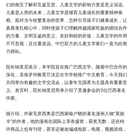
们的相互了解和互鉴互赏。儿童文学的影响力更是意义深远。
儿童是人类的未来，儿童文学是哺育儿童成长的重要精神食
粮。面对当今纷繁复杂的世界，怎样引导孩子们健康成长，让
真善美扎根心中，同时使孩子们理解跨越国家民族的团结合作
的力量、文明互鉴的意义、友好和睦的价值，儿童文学的作用
不可忽视，且任重道远。中巴双方的儿童文学家们一直为此努
力耕耘。
院长纳里尼表示，本学院旨在推广巴西文学。随着中巴合作的
深化，圣保罗州教育厅决定在市学校推广中文教育，今天我们
共同举办有趣的文学交流会，以童年无国界为主题具有重要意
义。发言时，院长纳里尼简单介绍了受邀参会的3位巴西著名
作家。
据介绍，作家毛里西奥是巴西家喻户晓的著名漫画人物“莫妮
卡”的作者，他的漫画在国际上享有盛誉，获奖无数，还在特
许商品上也有刊登，甚至还被改编成电影，电视，视频游戏，