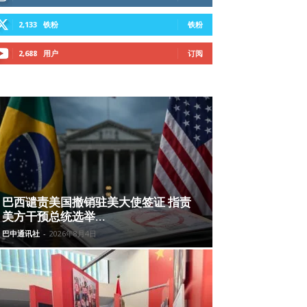
2,133
铁粉
铁粉
2,688
用户
订阅
巴西谴责美国撤销驻美大使签证 指责
美方干预总统选举...
巴中通讯社
-
2026年8月4日