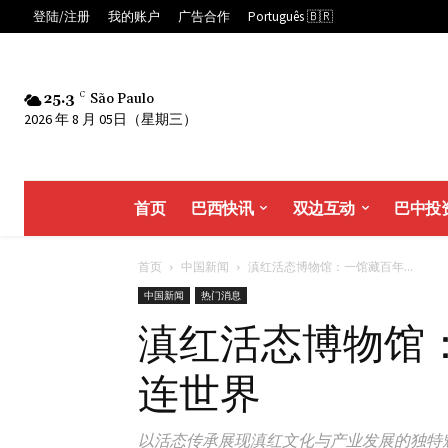
登陆/注册
我的账户
广告合作
Português 🇧🇷
25.3
C
São Paulo
2026 年 8 月 05日（星期三）
首页
巴西快讯
双边互动
巴中投
首页
中国新闻
滇红活态博物馆：一馆藏百年...
中国新闻
热门消息
滇红活态博物馆
连世界
以活态传承展现滇红文化与产业发展的独特