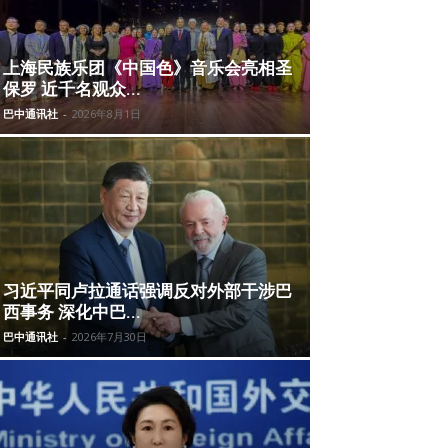
上海民族乐团《中国色》音乐会亮相圣
保罗 近千名观众...
巴中通讯社
-
2026年8月1日
习近平同卢拉通话强调反对外部干涉巴
西事务 深化中巴...
巴中通讯社
-
2026年7月30日