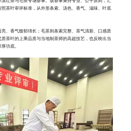
摩滇红茶与毛茶专场赛事。该赛事秉持专业、公平原则，汇
按照茶叶审评标准，从外形条索、汤色、香气、滋味、叶底
透亮、香气馥郁绵长；毛茶则条索完整、茶气清新、口感质
优质茶叶的上乘品质与当地制茶师的高超技艺，也反映出当
深厚功底。