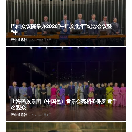
巴西众议院举办2026“中巴文化年”纪念会议暨
“中...
巴中通讯社
-
2026年8月3日
上海民族乐团《中国色》音乐会亮相圣保罗 近千
名观众...
巴中通讯社
-
2026年8月1日