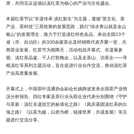
席，共同见证这场以滇红茶为核心的产业与文化盛会。
本届红茶节以“非遗传承·滇红新生”为主题，遵循“茶文化、茶
产业、茶科技”三茶统筹的发展思路，践行“绿水青山就是金山
银山”的发展理念，致力于打造滇红特色名品。来自全国23个
省（市、自治区）的300余家茶企及经销商代表齐聚一堂，共
商茶业发展。红茶节为期两天，活动包括开幕式、非遗展参
观、滇红茶品鉴、千人打歌晚会，以及走茶山、访茶企——寻
根滇红等系列主题活动，旨在促进行业合作交流，推动滇红茶
产业高质量发展。
开幕式上，中国茶叶流通协会副会长姚静波发表全国茶产业情
况分析报告。四位专家及茶行业头部企业代表分别围绕《守护
与革新：滇红非遗技艺的标准化之路》《凤庆基因滇红茶的出
海之路》《以茶为媒，以侨为桥，链接世界，共谋发展》等主
题进行交流分享。