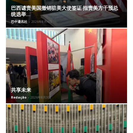
巴西谴责美国撤销驻美大使签证 指责美方干预总
统选举...
巴中通讯社
-
2026年8月4日
共享未来
Redação
-
2026年8月3日