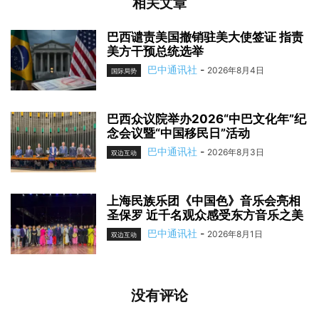
相关文章
巴西谴责美国撤销驻美大使签证 指责
美方干预总统选举
巴中通讯社
-
2026年8月4日
国际局势
巴西众议院举办2026“中巴文化年”纪
念会议暨“中国移民日”活动
巴中通讯社
-
2026年8月3日
双边互动
上海民族乐团《中国色》音乐会亮相
圣保罗 近千名观众感受东方音乐之美
巴中通讯社
-
2026年8月1日
双边互动
没有评论