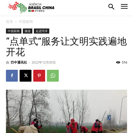
首页
中国新闻
中国新闻
频道
走进菏泽
“点单式”服务让文明实践遍地
开花
由
巴中通讯社
-
2022年12月30日
516