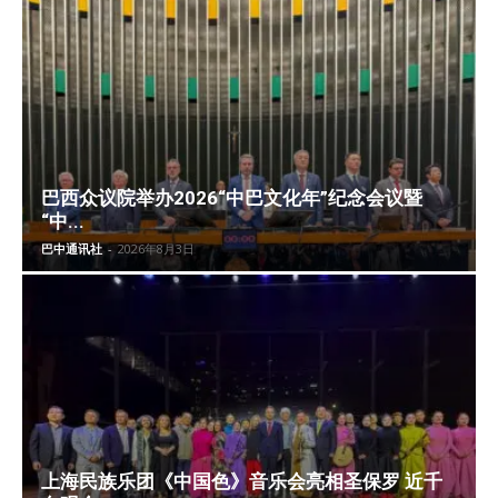
巴西众议院举办2026“中巴文化年”纪念会议暨
“中...
巴中通讯社
-
2026年8月3日
上海民族乐团《中国色》音乐会亮相圣保罗 近千