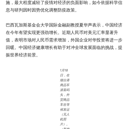
施，最大程度减轻了疫情对经济的负面影响，如今依据科学信
息与研判因时因势优化调整防疫政策。
巴西瓦加斯基金会大学国际金融副教授夏华声表示，中国经济
在今年有望实现更强劲增长。近期人民币对美元汇率显著升
值，表明市场对人民币需求增加，外国企业对华投资将进一步
回暖。中国经济健康增长有助于对冲全球发展面临的挑战，提
振世界经济前景。
1月18
日，在
烟台港
商品车
滚装码
头，外
贸商品
车在等
候发运
（无人
机照
片）。
（新华