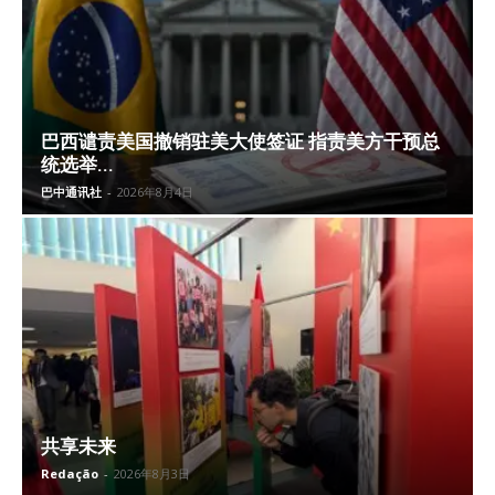
巴西谴责美国撤销驻美大使签证 指责美方干预总
统选举...
巴中通讯社
-
2026年8月4日
共享未来
Redação
-
2026年8月3日