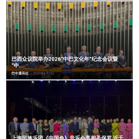
巴西众议院举办2026“中巴文化年”纪念会议暨
“中...
巴中通讯社
-
2026年8月3日
上海民族乐团《中国色》音乐会亮相圣保罗 近千