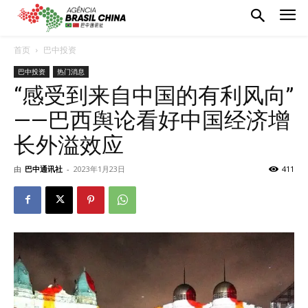
首页
巴中投资
巴中投资
热门消息
“感受到来自中国的有利风向”
——巴西舆论看好中国经济增
长外溢效应
由
巴中通讯社
-
2023年1月23日
411