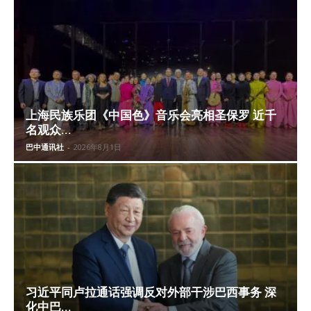
上海民族乐团《中国色》音乐会亮相圣保罗 近千
名观众...
巴中通讯社
-
2026年8月1日
习近平同卢拉通话强调反对外部干涉巴西事务 深
化中巴...