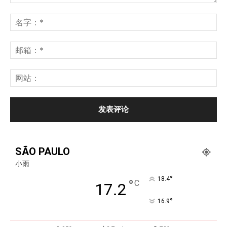
SÃO PAULO
小雨
°
18.4
°
C
17.2
°
16.9