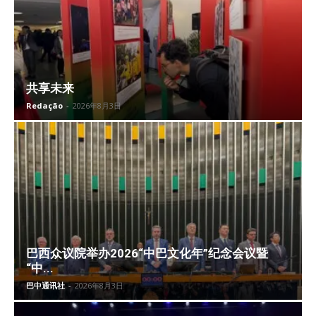
共享未来
Redação
-
2026年8月3日
巴西众议院举办2026“中巴文化年”纪念会议暨
“中...
巴中通讯社
-
2026年8月3日