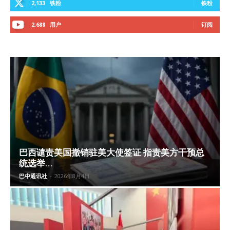
2,133
铁粉
铁粉
2,688
用户
订阅
巴西谴责美国撤销驻美大使签证 指责美方干预总
统选举...
巴中通讯社
-
2026年8月4日