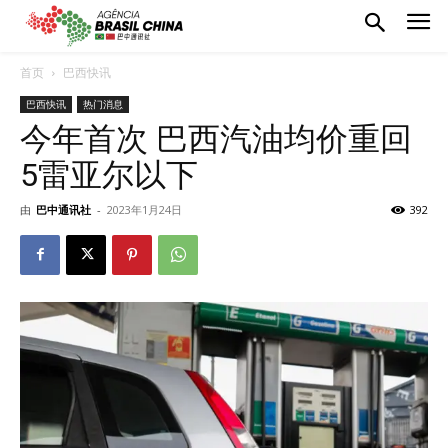
首页
巴西快讯
巴西快讯
热门消息
今年首次 巴西汽油均价重回
5雷亚尔以下
由
巴中通讯社
-
2023年1月24日
392