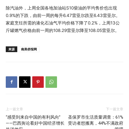
除汽油外，上周全国各地加油站S10柴油的平均售价也出现
0.9%的下跌，由前一周的每升6.47雷亚尔跌至6.43雷亚尔。
家庭烹饪所需的液化石油气平均价格下降了0.2%，上周13公
斤罐燃气价格由前一周的108.29雷亚尔降至108.05雷亚尔。
来源
南美侨报网
上一篇文章
下一篇文章
“感受到来自中国的有利风向”
圣保罗市生活质量调查：61%
——巴西舆论看好中国经济增长
受访者想搬离，44%不满政府