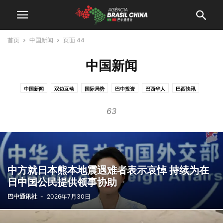
首页
中国新闻
页面 44
中国新闻
中国新闻
双边互动
国际局势
巴中投资
巴西华人
巴西快讯
巴西疫情
巴西美食
巴西视讯
巴西访华
无分类
活动视频
热门消息
63
走进中国
频道
驻巴使领馆
中方就日本熊本地震遇难者表示哀悼 持续为在
日中国公民提供领事协助
巴中通讯社
-
2026年7月30日