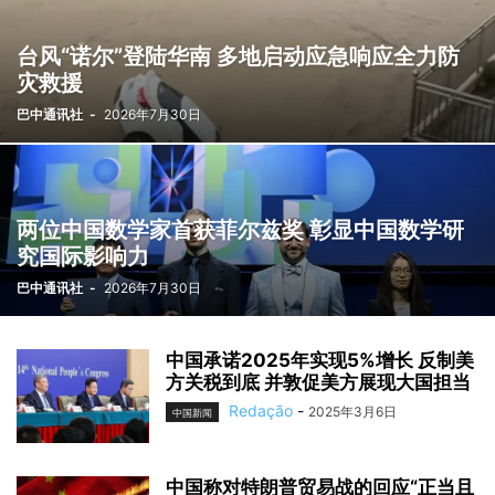
台风“诺尔”登陆华南 多地启动应急响应全力防
灾救援
巴中通讯社
-
2026年7月30日
两位中国数学家首获菲尔兹奖 彰显中国数学研
究国际影响力
巴中通讯社
-
2026年7月30日
中国承诺2025年实现5%增长 反制美
方关税到底 并敦促美方展现大国担当
Redação
-
2025年3月6日
中国新闻
中国称对特朗普贸易战的回应“正当且