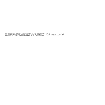
巴西联邦最高法院法官卡门·露西亞 (Cármen Lúcia)