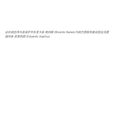
会长胡忠伟与圣保罗市长里卡多·努内斯 (Ricardo Nunes)与前巴西联邦参议院议员爱
德华多·苏普利西 (Eduardo Suplicy)