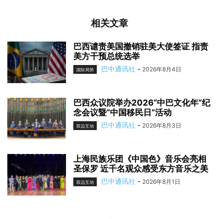
相关文章
巴西谴责美国撤销驻美大使签证 指责
美方干预总统选举
巴中通讯社
-
2026年8月4日
国际局势
巴西众议院举办2026“中巴文化年”纪
念会议暨“中国移民日”活动
巴中通讯社
-
2026年8月3日
双边互动
上海民族乐团《中国色》音乐会亮相
圣保罗 近千名观众感受东方音乐之美
巴中通讯社
-
2026年8月1日
双边互动