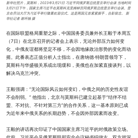
新华社照片，莫斯科，2023年3月21日 习近平同俄罗斯总统普京举行会谈 当地时间
3月21日下午，国家主席习近平在莫斯科克里姆林宫同俄罗斯总统普京举行会谈。普
京在乔治大厅为习近平举行隆重欢迎仪式。这是两国元首紧紧握手，合影留念。 新
华社记者 谢环驰 摄
在国际联盟格局重塑之际，中国国务委员兼外长王毅于本周五
（7日）在北京召开的记者会上表示，无论外部压力如何变
化，中俄友谊都将坚定不移，不会因地缘政治形势的变化而动
摇。此番表态正值分析人士指出，在唐纳德·特朗普领导下，
莫斯科与华盛顿关系或出现缓和，美俄也在加紧直接谈判，以
解决乌克兰冲突。
王毅强调：“无论国际风云如何变幻，中俄之间的历史性友谊
不会削弱。” 他指出，北京与莫斯科已建立起基于“结伴不结
盟、不对抗、不针对第三方”的合作关系，这一基本原则已成
为近年来中俄关系的长期趋势，不会因外部因素而改变。
王毅的讲话再次印证了中国国家主席习近平的对俄政策立场。
此前，习近平会见俄罗斯联邦安全会议秘书绍伊古，双方就深