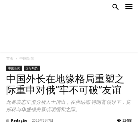
首页
中国新闻
中国新闻
国际局势
中国外长在地缘格局重塑之
际重申对俄“牢不可破”友谊
此番表态正值分析人士指出，在唐纳德·特朗普领导下，莫
斯科与华盛顿关系或现缓和之际。
由
Redação
-
2025年3月7日
23488