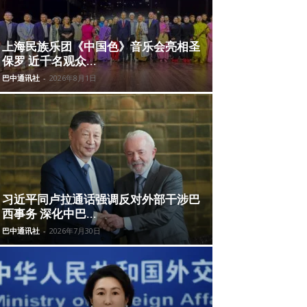
上海民族乐团《中国色》音乐会亮相圣
保罗 近千名观众...
巴中通讯社
-
2026年8月1日
习近平同卢拉通话强调反对外部干涉巴
西事务 深化中巴...
巴中通讯社
-
2026年7月30日