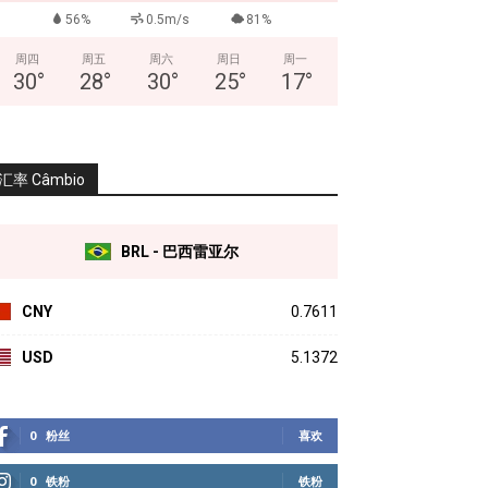
56%
0.5m/s
81%
周四
周五
周六
周日
周一
30
°
28
°
30
°
25
°
17
°
汇率 Câmbio
BRL - 巴西雷亚尔
CNY
0.7611
USD
5.1372
0
粉丝
喜欢
0
铁粉
铁粉