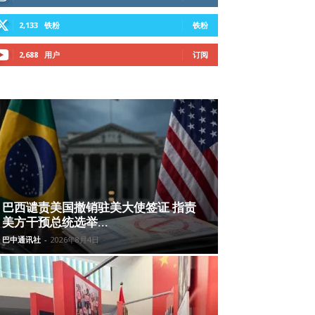
2,133
铁粉
铁粉
2,688
用户
订阅
巴西谴责美国撤销驻美大使签证 指责
美方干预总统选举...
巴中通讯社
-
2026年8月4日