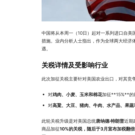
中国将从本周一（10日）起对一系列进口自美
措施。业内分析人士指出，作为全球两大经济
遇。
关税详情及受影响行业
此次加征关税主要针对美国农业出口，对其竞
对
鸡肉、小麦、玉米和棉花
加征**15%**
对
高粱、大豆、猪肉、牛肉、水产品、果蔬
此轮关税升级是对美国总统
唐纳德·特朗普
近期
商品加征
10%的关税，随后于3月宣布加税翻倍