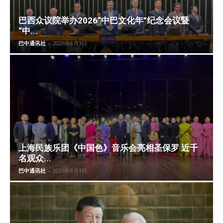
巴西众议院举办2026“中巴文化年”纪念会议暨
“中...
巴中通讯社
-
2026年8月3日
上海民族乐团《中国色》音乐会亮相圣保罗 近千
名观众...
巴中通讯社
-
2026年8月1日