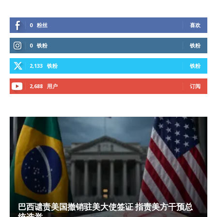
0
粉丝
喜欢
0
铁粉
铁粉
2,133
铁粉
铁粉
2,688
用户
订阅
巴西谴责美国撤销驻美大使签证 指责美方干预总