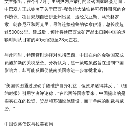
文章指出，在今年7月于里约热内卢举行的金砖国家峰会期间，
中巴双方正式签署了关于巴西-秘鲁跨大陆铁路可行性研究的合
作协议。项目规划自巴伊亚州出发，途经戈亚斯、马托格罗
索、朗多尼亚和阿克里，最终连接秘鲁的钦察伊港，总长度超
过5000公里。建成后，预计将使巴西农矿产品出口到中国的运
输时间从目前的40天缩短至28天左右。
与此同时，特朗普则选择对包括巴西、中国在内的金砖国家成
员施加新的关税壁垒。分析认为，这一策略虽然旨在遏制中国
影响力，却可能反而促使南美国家进一步靠拢北京。
“美国试图通过强硬手段维护自身利益，但效果适得其反，”《纽
约时报》引用学者评论称，“在巴西等国家看来，中国提出的是
实实在在的投资、贸易和基础设施建设，而非单纯的制裁与威
胁。”
中国铁路倡议与拉美布局