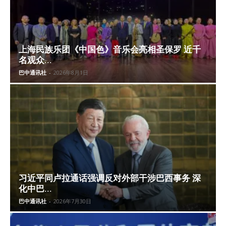
上海民族乐团《中国色》音乐会亮相圣保罗 近千
名观众...
巴中通讯社
-
2026年8月1日
习近平同卢拉通话强调反对外部干涉巴西事务 深
化中巴...
巴中通讯社
-
2026年7月30日