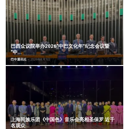
巴西众议院举办2026“中巴文化年”纪念会议暨
“中...
巴中通讯社
-
2026年8月3日
上海民族乐团《中国色》音乐会亮相圣保罗 近千
名观众...