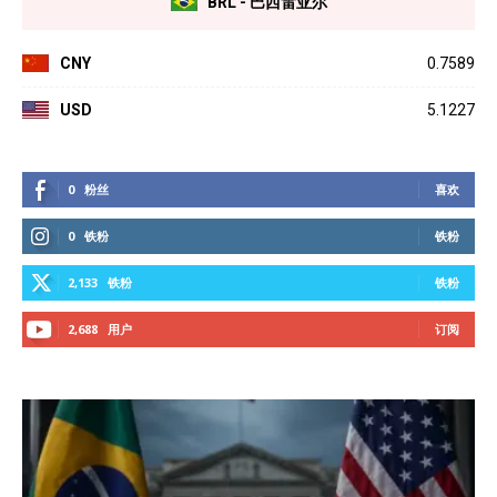
BRL - 巴西雷亚尔
CNY
0.7589
USD
5.1227
0
粉丝
喜欢
0
铁粉
铁粉
2,133
铁粉
铁粉
2,688
用户
订阅