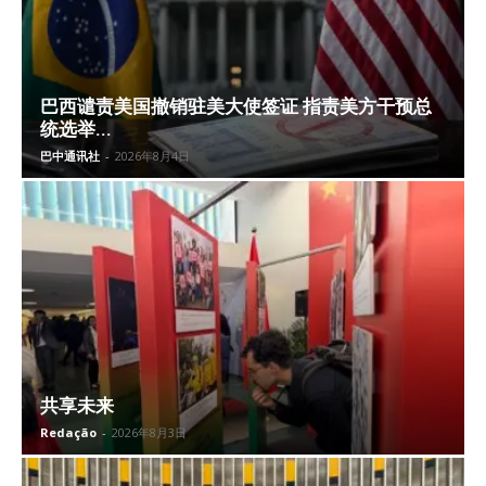
巴西谴责美国撤销驻美大使签证 指责美方干预总
统选举...
巴中通讯社
-
2026年8月4日
共享未来
Redação
-
2026年8月3日