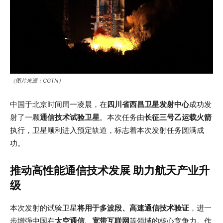
（图片来源：CGTN）
中国于北京时间周一凌晨，在
四川省西昌卫星发射中心
成功发
射了一颗
通信技术试验卫星
。本次任务由
长征三号乙运载火箭
执行，卫星顺利进入预定轨道，标志着本次发射任务圆满成
功。
推动高性能通信技术发展 助力航天产业升
级
本次发射的试验卫星
将用于多波段、高速通信技术验证
，进一
步增强中国在
太空通信、宽带互联网
等领域的核心竞争力。作