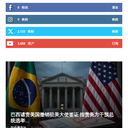
0
粉丝
喜欢
0
铁粉
铁粉
2,133
铁粉
铁粉
2,688
用户
订阅
巴西谴责美国撤销驻美大使签证 指责美方干预总
统选举...
巴中通讯社
-
2026年8月4日