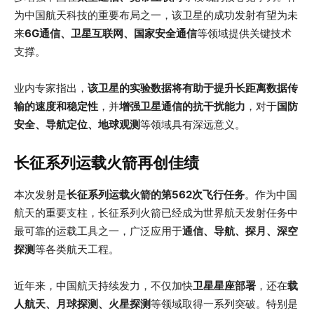
为中国航天科技的重要布局之一，该卫星的成功发射有望为未
来
6G通信、卫星互联网、国家安全通信
等领域提供关键技术
支撑。
业内专家指出，
该卫星的实验数据将有助于提升长距离数据传
输的速度和稳定性
，并
增强卫星通信的抗干扰能力
，对于
国防
安全、导航定位、地球观测
等领域具有深远意义。
长征系列运载火箭再创佳绩
本次发射是
长征系列运载火箭的第562次飞行任务
。作为中国
航天的重要支柱，长征系列火箭已经成为世界航天发射任务中
最可靠的运载工具之一，广泛应用于
通信、导航、探月、深空
探测
等各类航天工程。
近年来，中国航天持续发力，不仅加快
卫星星座部署
，还在
载
人航天、月球探测、火星探测
等领域取得一系列突破。特别是