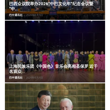
巴西众议院举办2026“中巴文化年”纪念会议暨
“中...
巴中通讯社
-
2026年8月3日
上海民族乐团《中国色》音乐会亮相圣保罗 近千
名观众...
巴中通讯社
-
2026年8月1日