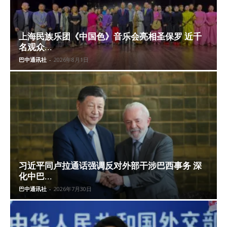
上海民族乐团《中国色》音乐会亮相圣保罗 近千
名观众...
巴中通讯社
-
2026年8月1日
习近平同卢拉通话强调反对外部干涉巴西事务 深
化中巴...
巴中通讯社
-
2026年7月30日