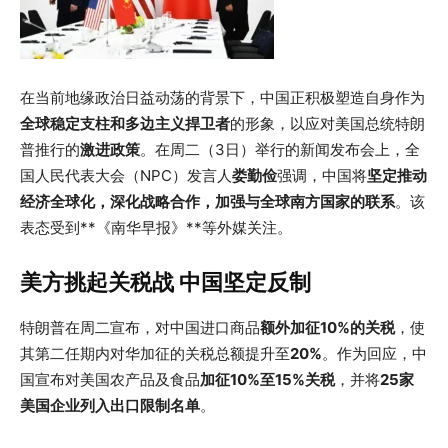
在当前地缘政治日益动荡的背景下，中国正积极塑造自身作为
全球稳定支柱和多边主义捍卫者
的形象，以应对美国总统特朗
普推行的
激进政策
。在周二（3日）举行的新闻发布会上，全
国人民代表大会（NPC）发言人
娄勤俭
强调，中国将
坚定推动
经济全球化，深化战略合作，加强与全球南方国家的联系
。该
表态受到**《南华早报》**等外媒关注。
美方挑起关税战 中国坚定反制
特朗普在周二宣布，对中国进口商品
额外加征10%的关税
，使
其第二任期内对华加征的关税总额提升至
20%
。作为回应，中
国宣布对美国农产品及食品
加征10%至15%关税
，并将
25家
美国企业列入出口限制名单
。