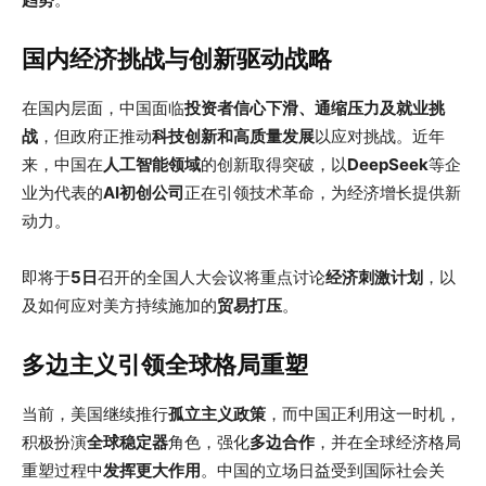
国内经济挑战与创新驱动战略
在国内层面，中国面临
投资者信心下滑、通缩压力及就业挑
战
，但政府正推动
科技创新和高质量发展
以应对挑战。近年
来，中国在
人工智能领域
的创新取得突破，以
DeepSeek
等企
业为代表的
AI初创公司
正在引领技术革命，为经济增长提供新
动力。
即将于
5日
召开的全国人大会议将重点讨论
经济刺激计划
，以
及如何应对美方持续施加的
贸易打压
。
多边主义引领全球格局重塑
当前，美国继续推行
孤立主义政策
，而中国正利用这一时机，
积极扮演
全球稳定器
角色，强化
多边合作
，并在全球经济格局
重塑过程中
发挥更大作用
。中国的立场日益受到国际社会关