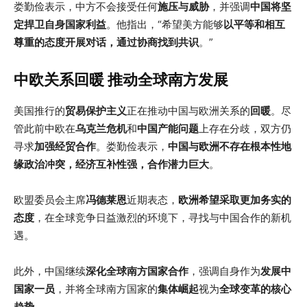
娄勤俭表示，中方不会接受任何
施压与威胁
，并强调
中国将坚
定捍卫自身国家利益
。他指出，“希望美方能够
以平等和相互
尊重的态度开展对话，通过协商找到共识
。”
中欧关系回暖 推动全球南方发展
美国推行的
贸易保护主义
正在推动中国与欧洲关系的
回暖
。尽
管此前中欧在
乌克兰危机
和
中国产能问题
上存在分歧，双方仍
寻求
加强经贸合作
。娄勤俭表示，
中国与欧洲不存在根本性地
缘政治冲突，经济互补性强，合作潜力巨大
。
欧盟委员会主席
冯德莱恩
近期表态，
欧洲希望采取更加务实的
态度
，在全球竞争日益激烈的环境下，寻找与中国合作的新机
遇。
此外，中国继续
深化全球南方国家合作
，强调自身作为
发展中
国家一员
，并将全球南方国家的
集体崛起
视为
全球变革的核心
趋势
。