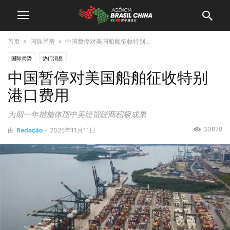
首页
国际局势
中国暂停对美国船舶征收特别...
国际局势
热门消息
中国暂停对美国船舶征收特别
港口费用
为期一年措施体现中美经贸磋商积极成果
30878
由
Redação
-
2025年11月11日