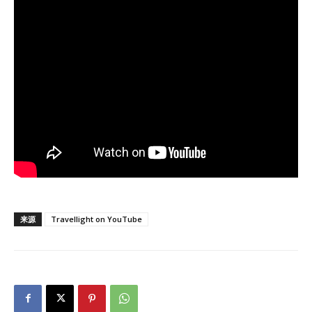
来源
Travellight on YouTube