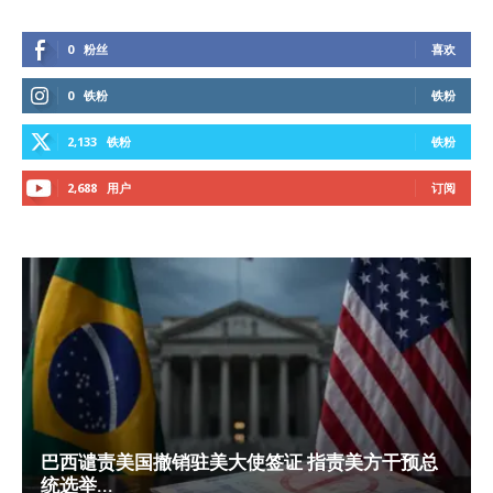
0
粉丝
喜欢
0
铁粉
铁粉
2,133
铁粉
铁粉
2,688
用户
订阅
巴西谴责美国撤销驻美大使签证 指责美方干预总
统选举...