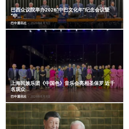
巴西众议院举办2026“中巴文化年”纪念会议暨
“中...
巴中通讯社
-
2026年8月3日
上海民族乐团《中国色》音乐会亮相圣保罗 近千
名观众...
巴中通讯社
-
2026年8月1日