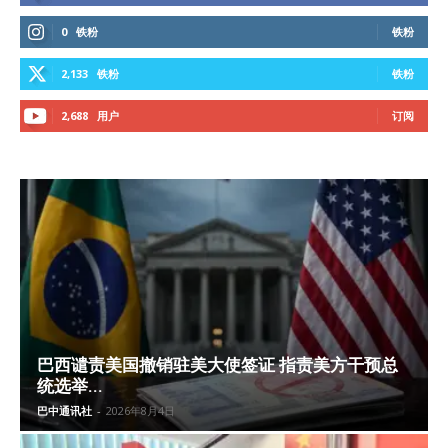
0
铁粉
铁粉
2,133
铁粉
铁粉
2,688
用户
订阅
巴西谴责美国撤销驻美大使签证 指责美方干预总
统选举...
巴中通讯社
-
2026年8月4日