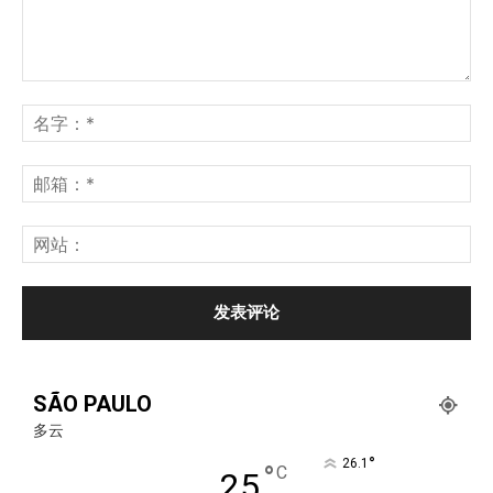
SÃO PAULO
多云
°
26.1
°
C
25