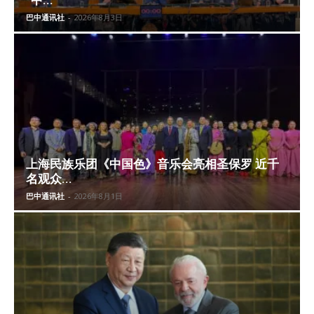
“中...
巴中通讯社
-
2026年8月3日
上海民族乐团《中国色》音乐会亮相圣保罗 近千
名观众...
巴中通讯社
-
2026年8月1日