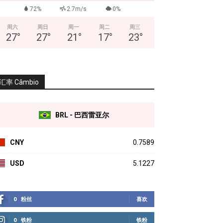
72%
2.7m/s
0%
周六
周日
周一
周二
周三
27
°
27
°
21
°
17
°
23
°
汇率 Câmbio
BRL - 巴西雷亚尔
CNY
0.7589
USD
5.1227
0
粉丝
喜欢
0
铁粉
铁粉