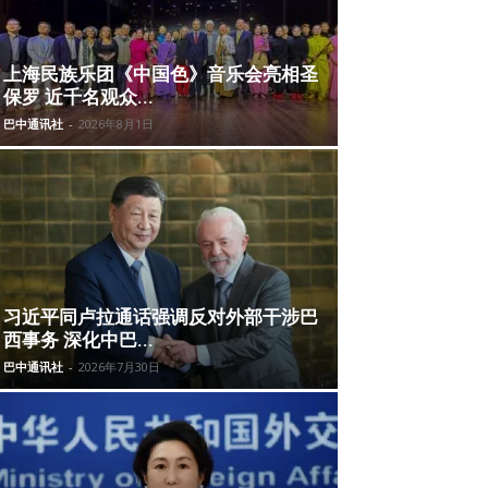
上海民族乐团《中国色》音乐会亮相圣
保罗 近千名观众...
巴中通讯社
-
2026年8月1日
习近平同卢拉通话强调反对外部干涉巴
西事务 深化中巴...
巴中通讯社
-
2026年7月30日