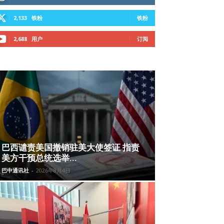
2,133
铁粉
铁粉
2,688
用户
订阅
巴西谴责美国撤销驻美大使签证 指责
美方干预总统选举...
巴中通讯社
-
2026年8月4日