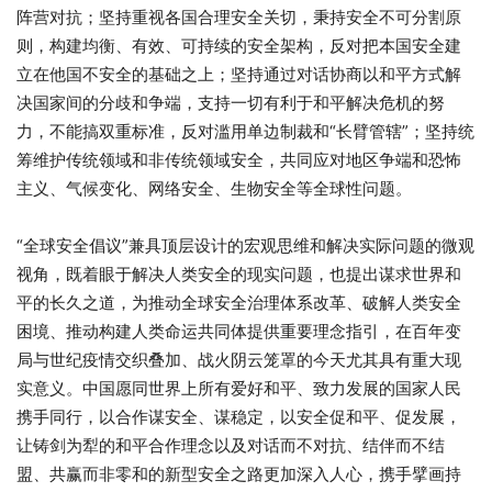
阵营对抗；坚持重视各国合理安全关切，秉持安全不可分割原
则，构建均衡、有效、可持续的安全架构，反对把本国安全建
立在他国不安全的基础之上；坚持通过对话协商以和平方式解
决国家间的分歧和争端，支持一切有利于和平解决危机的努
力，不能搞双重标准，反对滥用单边制裁和“长臂管辖”；坚持统
筹维护传统领域和非传统领域安全，共同应对地区争端和恐怖
主义、气候变化、网络安全、生物安全等全球性问题。
“全球安全倡议”兼具顶层设计的宏观思维和解决实际问题的微观
视角，既着眼于解决人类安全的现实问题，也提出谋求世界和
平的长久之道，为推动全球安全治理体系改革、破解人类安全
困境、推动构建人类命运共同体提供重要理念指引，在百年变
局与世纪疫情交织叠加、战火阴云笼罩的今天尤其具有重大现
实意义。中国愿同世界上所有爱好和平、致力发展的国家人民
携手同行，以合作谋安全、谋稳定，以安全促和平、促发展，
让铸剑为犁的和平合作理念以及对话而不对抗、结伴而不结
盟、共赢而非零和的新型安全之路更加深入人心，携手擘画持