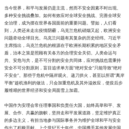
当今世界，和平与发展仍是主流，然而不安全因素不时出现、
多种安全挑战叠加。如何有效应对全球安全挑战、完善全球安
全治理，成为摆在世界各国面前的重要问题。譬如，人们看
到，人类还未走出疫情阴霾，乌克兰危机硝烟又起，欧洲安全
问题牵动全球目光。乌克兰问题有其复杂的历史经纬。习近平
主席指出，乌克兰危机的根源在于欧洲长期积累的地区安全矛
盾，治本之策是照顾有关各方的合理安全关切。人类命运与
共、安危与共，是不可分割的安全共同体，应对挑战也需秉持
安全不可分割原则，盲目追求单方面“绝对安全”只能导致“绝对
不安全”。那些于危机中隔岸观火、递刀拱火，甚至以所谓“离岸
平衡”趁机渔利的做法，只会加重危机及其外溢效应，使疫后步
履维艰的世界经济和安全局面雪上加霜。
中国作为安理会常任理事国和负责任大国，始终高举和平、发
展、合作、共赢的旗帜，坚持走和平发展道路，坚定维护真正
的多边主义，有担当地参与国际事务并为维护全球和平与安全
作出了积极贡献。上个世纪五十年代，中国携手其他发展中国