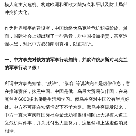
模人道主义危机、构建欧洲和亚欧大陆持久和平以及防止局部
冲突扩大化。
作为世界和平的建设者，中国始终为乌克兰危机积极斡旋。然
而，国际社会上却出现了一些杂音，对中国横加指责，甚至造
谣抹黑，对此中方必须阐明真相，以正视听。
一、中方事先对俄方的军事行动知情，并默许俄罗斯对乌克兰
的军事行动？假！
所谓中方事先知情、“默许”、“纵容”等说法完全是虚假信息，意
在推卸责任，抹黑中国。中国是俄、乌最大贸易伙伴国，在乌
克兰有6000多名侨胞生活和学习。俄乌冲突对中国没有半点好
处。中方不可能在知情情况下不予劝阻。俄乌冲突爆发以来，
中方一直大声疾呼国际社会聚焦劝和促谈和防止大规模人道主
义危机两件事，并为此付出大量努力，这显然和上述虚假消息
相悖。