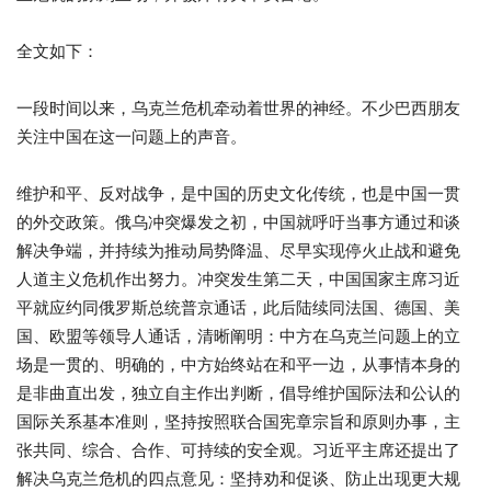
全文如下：
一段时间以来，乌克兰危机牵动着世界的神经。不少巴西朋友
关注中国在这一问题上的声音。
维护和平、反对战争，是中国的历史文化传统，也是中国一贯
的外交政策。俄乌冲突爆发之初，中国就呼吁当事方通过和谈
解决争端，并持续为推动局势降温、尽早实现停火止战和避免
人道主义危机作出努力。冲突发生第二天，中国国家主席习近
平就应约同俄罗斯总统普京通话，此后陆续同法国、德国、美
国、欧盟等领导人通话，清晰阐明：中方在乌克兰问题上的立
场是一贯的、明确的，中方始终站在和平一边，从事情本身的
是非曲直出发，独立自主作出判断，倡导维护国际法和公认的
国际关系基本准则，坚持按照联合国宪章宗旨和原则办事，主
张共同、综合、合作、可持续的安全观。习近平主席还提出了
解决乌克兰危机的四点意见：坚持劝和促谈、防止出现更大规