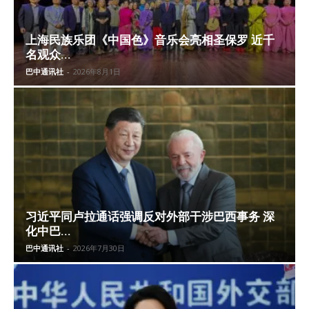
上海民族乐团《中国色》音乐会亮相圣保罗 近千
名观众...
巴中通讯社
-
2026年8月1日
习近平同卢拉通话强调反对外部干涉巴西事务 深
化中巴...
巴中通讯社
-
2026年7月30日