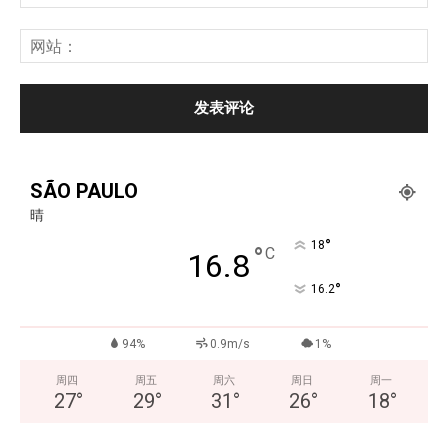
SÃO PAULO
晴
°
18
°
C
16.8
°
16.2
94%
0.9m/s
1%
周四
周五
周六
周日
周一
27
°
29
°
31
°
26
°
18
°