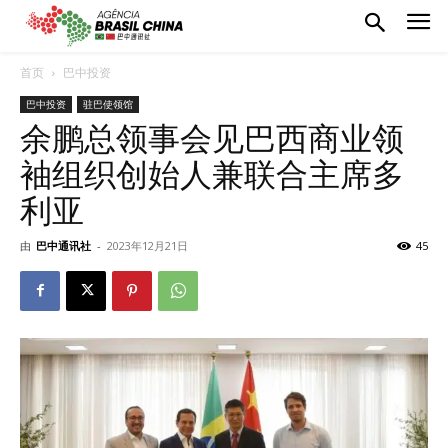
首页
巴中投资
巴中投资
驻巴使领馆
余鹏总领事会见巴西商业领
袖组织创始人兼联合主席多
利亚
由
巴中通讯社
-
2023年12月21日
45