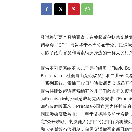
经过将近两个月的调查，有关起诉包括总统博
调委会（CPI）报告将于本周公布于众。民运党参议
示除了政府官员和博索纳罗身边的一群人的行为
报告罗列博索纳罗大儿子弗拉维奥（Flavio Bo
Bolsonaro，社会自由党众议员）和二儿子卡洛斯
一系列罪行。雷楠于17日与诸位调委会成员开
报告将建议起诉博索纳罗的儿子们散布有关疫
为Precisa医药公司总裁马克西米安诺（Franc
加行政教唆罪名，Precisa公司负责为联邦政
同因涉嫌腐败被取消。至于艾德埃多和卡洛斯，
定“公开鼓励、刺激他人犯罪”的犯罪行为将被
和卡洛斯散布假消息，向民众灌输否定新冠病