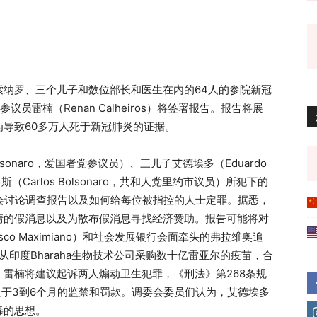
索纳罗、三个儿子和数位部长和医生在内的64人的参院新冠
员雷楠（Renan Calheiros）将签署报告。报告将展
导致60多万人死于新冠肺炎的证据。
lsonaro，爱国者党参议员）、三儿子艾德埃多（Eduardo
（Carlos Bolsonaro，共和人党里约市议员）所犯下的
会讨论调查报告以及如何给每位被指控的人士定罪。据悉，
情的假消息以及为散布假消息寻找经济赞助。报告可能将对
isco Maximiano）和社会发展银行会面牵头的弗拉维奥追
府从印度Bharaha生物技术公司采购数十亿雷亚尔的疫苗，合
雷楠将建议起诉两人煽动卫生犯罪，《刑法》第268条规
处于3到6个月的监禁和罚款。调委会委员们认为，艾德埃多
毒的思想。