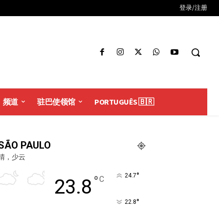
登录/注册
频道
驻巴使领馆
PORTUGUÊS 🇧🇷
SÃO PAULO
晴，少云
°
24.7
°
C
23.8
°
22.8