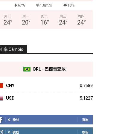
67%
1.8m/s
13%
周日
周一
周二
周三
周四
24
°
20
°
16
°
24
°
24
°
汇率 Câmbio
BRL - 巴西雷亚尔
CNY
0.7589
USD
5.1227
0
粉丝
喜欢
0
铁粉
铁粉