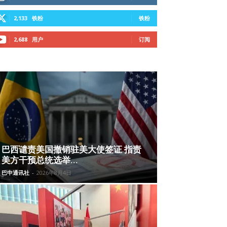
2,133
铁粉
铁粉
2,688
用户
订阅
巴西谴责美国撤销驻美大使签证 指责
美方干预总统选举...
巴中通讯社
-
2026年8月4日