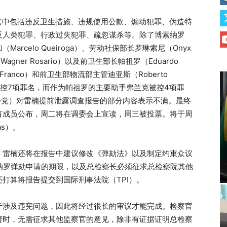
其中包括违反卫生措施、违规使用公款、煽动犯罪、伪造特
反人类犯罪、行政过失犯罪、疏忽谋杀等。除了博索纳罗
rcelo Queiroga）、劳动社保部长罗琳索尼（Onyx
gner Rosario）以及前卫生部长帕祖罗（Eduardo
 Franco）和前卫生部物流部主管迪亚斯（Roberto
被控7项罪名，而作为帕祖罗的主要助手弗兰克被控4项罪
主社会党）对雷楠提前泄露调查报告的部分内容表示不满。最终
有成员公布，周二将在调委会上宣读，周三被投票。将于周
as）。
，雷楠还将在报告中建议修改《弹劾法》以及制定约束众议
关博索纳罗弹劾申请的期限，以及总检察长必须征求总检察院其他
打算将报告提交到国际刑事法院（TPI）。
于涉及违宪问题，因此将经过很长的审议才能完成。检察官
请时，无需征求其他监察官的意见，除非有证据证明总检察