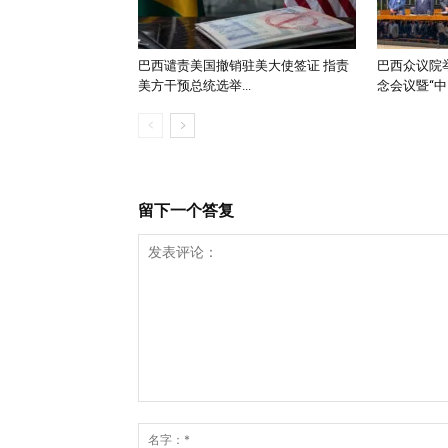
巴西谴责美国撤销驻美大使签证 指责
巴西众议院举
美方干预总统选举...
念会议暨“中..
留下一个答复