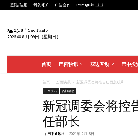
登陆/注册
我的账户
广告合作
Português 🇧🇷
23.8
C
São Paulo
2026 年 8 月 09日（星期日）
首页
巴西快讯
双边互动
巴中投
首页
巴西快讯
新冠调委会将控告巴西总统和...
巴西快讯
热门消息
新冠调委会将控
任部长
由
巴中通讯社
-
2021年10月18日