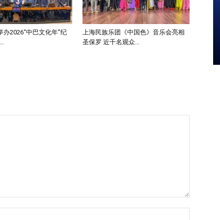
办2026“中巴文化年”纪
上海民族乐团《中国色》音乐会亮相
.
圣保罗 近千名观众...