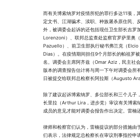
而有关博索纳罗对疫情所犯的罪行多达11项，
定文书、江湖骗术、渎职、种族屠杀原住民、
外，被调委会起诉的还包括现任卫生部长吉罗加（Ma
Lorenzoni）、联邦总监查处监察官罗萨里奥（Wa
Pazuello）、前卫生部执行秘书弗兰克（Elcio
Dias）。在疫情期间担任9个月部长的帕祖罗
名。调委会主席阿齐兹（Omar Aziz，民
版本的调查报告估计将与周一下午对调委会所
日被提交给联邦总检察长阿拉斯（Augusto Ar
除了建议起诉博索纳罗、多位部长和三个儿子
长里拉（Arthur Lira，进步党）审议有
成员的意见才能对调委会报告作出决定。雷楠还
律师和检察官们认为，雷楠提议的部分措施由
们表示，法律规定总检察长在审议刑事指控申