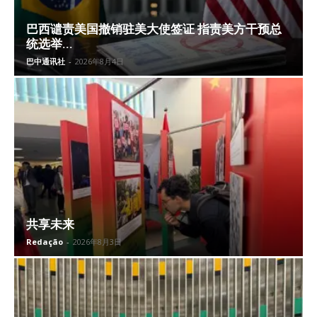
巴西谴责美国撤销驻美大使签证 指责美方干预总
统选举...
巴中通讯社
-
2026年8月4日
共享未来
Redação
-
2026年8月3日