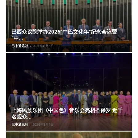
巴西众议院举办2026“中巴文化年”纪念会议暨
“中...
巴中通讯社
-
2026年8月3日
上海民族乐团《中国色》音乐会亮相圣保罗 近千
名观众...
巴中通讯社
-
2026年8月1日