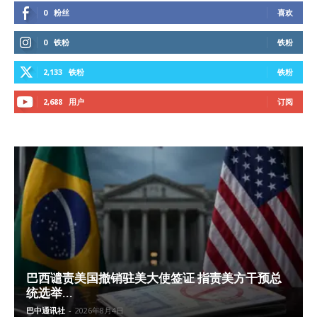
0
粉丝
喜欢
0
铁粉
铁粉
2,133
铁粉
铁粉
2,688
用户
订阅
巴西谴责美国撤销驻美大使签证 指责美方干预总
统选举...
巴中通讯社
-
2026年8月4日