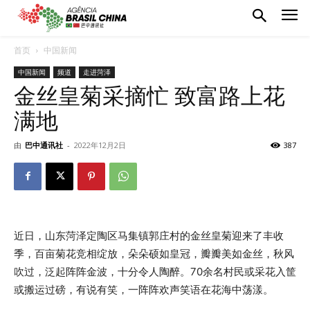
首页
中国新闻
中国新闻
频道
走进菏泽
金丝皇菊采摘忙 致富路上花
满地
由
巴中通讯社
-
2022年12月2日
387
近日，山东菏泽定陶区马集镇郭庄村的金丝皇菊迎来了丰收
季，百亩菊花竞相绽放，朵朵硕如皇冠，瓣瓣美如金丝，秋风
吹过，泛起阵阵金波，十分令人陶醉。70余名村民或采花入筐
或搬运过磅，有说有笑，一阵阵欢声笑语在花海中荡漾。