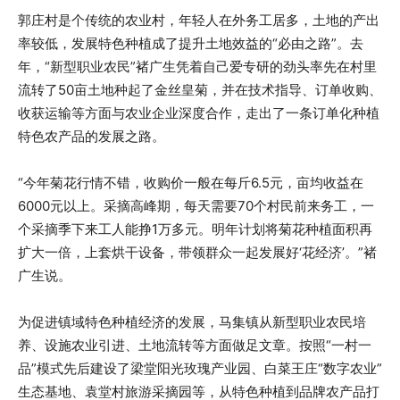
郭庄村是个传统的农业村，年轻人在外务工居多，土地的产出
率较低，发展特色种植成了提升土地效益的“必由之路”。去
年，“新型职业农民”褚广生凭着自己爱专研的劲头率先在村里
流转了50亩土地种起了金丝皇菊，并在技术指导、订单收购、
收获运输等方面与农业企业深度合作，走出了一条订单化种植
特色农产品的发展之路。
“今年菊花行情不错，收购价一般在每斤6.5元，亩均收益在
6000元以上。采摘高峰期，每天需要70个村民前来务工，一
个采摘季下来工人能挣1万多元。明年计划将菊花种植面积再
扩大一倍，上套烘干设备，带领群众一起发展好‘花经济’。”褚
广生说。
为促进镇域特色种植经济的发展，马集镇从新型职业农民培
养、设施农业引进、土地流转等方面做足文章。按照“一村一
品”模式先后建设了梁堂阳光玫瑰产业园、白菜王庄“数字农业”
生态基地、袁堂村旅游采摘园等，从特色种植到品牌农产品打