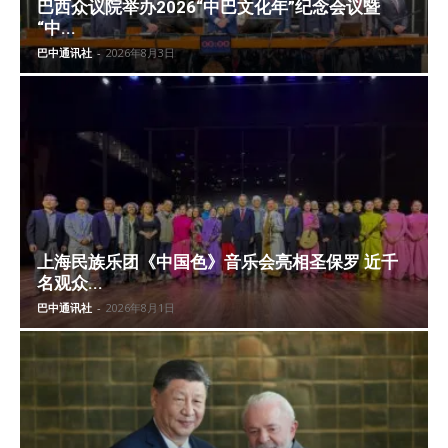
巴西众议院举办2026“中巴文化年”纪念会议暨
“中...
巴中通讯社
-
2026年8月3日
上海民族乐团《中国色》音乐会亮相圣保罗 近千
名观众...
巴中通讯社
-
2026年8月1日