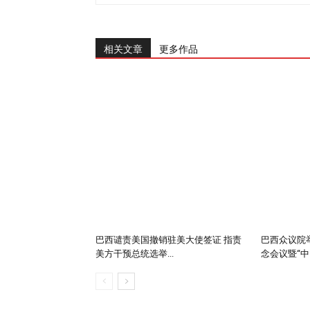
相关文章
更多作品
巴西谴责美国撤销驻美大使签证 指责
巴西众议院举
美方干预总统选举...
念会议暨“中..