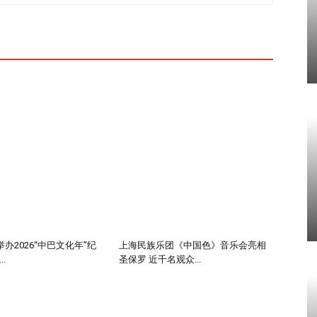
办2026“中巴文化年”纪
上海民族乐团《中国色》音乐会亮相
.
圣保罗 近千名观众...