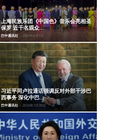
上海民族乐团《中国色》音乐会亮相圣
保罗 近千名观众...
巴中通讯社
-
2026年8月1日
习近平同卢拉通话强调反对外部干涉巴
西事务 深化中巴...
巴中通讯社
-
2026年7月30日