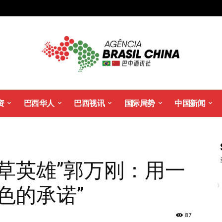
资
巴西华人
巴西视讯
国际局势
中国新闻
草英雄”郭万刚：用一
色的承诺”
87