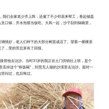
度，我们全家老少齐上阵，还雇了不少邻居来帮工，卷起铺盖
头支口锅，开水泡馍当饭吃。大风一起，沙子刮到锅碗里，
里墒情好，老人们种下的大部分树苗成活了。望着一棵棵亲
笑了，受的苦总算有了回报。
我接替他去治沙。当时31岁的我正在土门供销社上班，是个
意丢掉这个“铁饭碗”，到荒无人烟的沙漠里去治沙。面对一
他苦闷过，也后悔过。