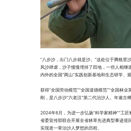
“八步沙，出门八步就是沙。”这处位于腾格里
风沙肆虐，沙子慢慢埋掉了田地，一些人相继
内外的全国“两山”实践创新基地和生态研学、
获得“全国劳动模范”“全国道德模范”“全国林
刚，是八步沙“六老汉”第二代治沙人。年逾古
2024年6月，为进一步弘扬“科学家精神”“工
省委宣传部联合开展全省林草先进典型事迹巡
实现老一辈治沙人梦想的历程。