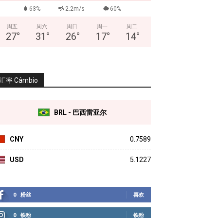
63%
2.2m/s
60%
周五
周六
周日
周一
周二
27
°
31
°
26
°
17
°
14
°
汇率 Câmbio
BRL - 巴西雷亚尔
CNY
0.7589
USD
5.1227
0
粉丝
喜欢
0
铁粉
铁粉