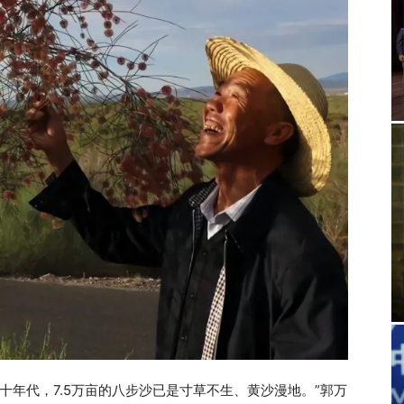
十年代，7.5万亩的八步沙已是寸草不生、黄沙漫地。”郭万