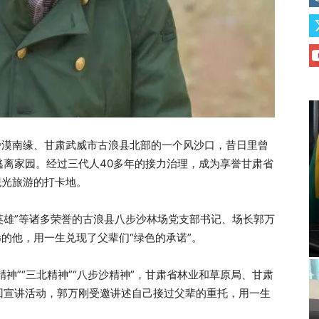
沙漠南缘、甘肃武威市古浪县北部的一个风沙口，昔日里曾
逃离家园。经过三代人40多年的接力治理，成为享誉甘肃省
观光旅游的打卡地。
业英雄”等诸多荣誉的古浪县八步沙林场党支部书记、场长郭万
稀的他，用一生兑现了父辈们“绿色的承诺”。
匠精神”“三北精神”“八步沙精神”，甘肃省林业和草原局、甘肃
回宣讲活动，郭万刚受邀讲述自己接过父辈的重托，用一生