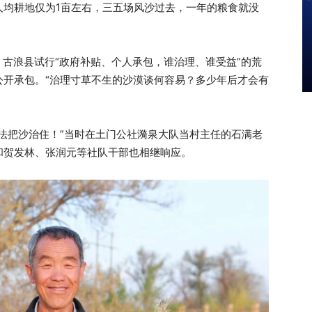
人均耕地仅为1亩左右，三五场风沙过去，一年的粮食就没
年，古浪县试行“政府补贴、个人承包，谁治理、谁受益”的荒
公开承包。“治理寸草不生的沙漠谈何容易？多少年后才会有
法把沙治住！”当时在土门公社漪泉大队当村主任的石满老
和贺发林、张润元等社队干部也相继响应。