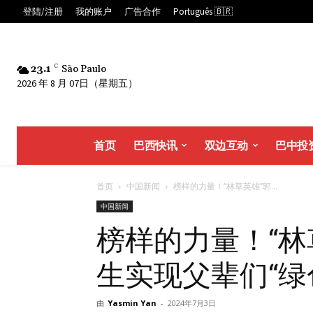
登陆/注册
我的账户
广告合作
Português 🇧🇷
23.1
C
São Paulo
2026 年 8 月 07日（星期五）
首页
巴西快讯
双边互动
巴中投
首页
中国新闻
榜样的力量！“林草英雄”郭...
中国新闻
榜样的力量！“林
生实现父辈们“绿
由
Yasmin Yan
-
2024年7月3日