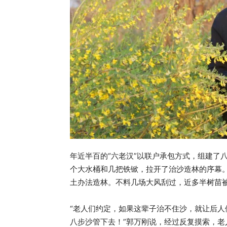
年近半百的“六老汉”以联户承包方式，组建了
个大水桶和几把铁锨，拉开了治沙造林的序幕。
土办法造林。不料几场大风刮过，近多半树苗
“老人们约定，如果这辈子治不住沙，就让后
八步沙管下去！”郭万刚说，经过反复摸索，老