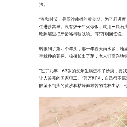
法。
“春秋时节，是压沙栽树的黄金期。为了赶进
住进沙窝里。没有炉子生火做饭，就用三块石
吃到嘴里把牙齿咯得吱吱响。”郭万刚回忆说。
转眼到了第四个年头，那一年春天雨水多，地
手栽种的花棒、梭梭长出了芽，老人们高兴地
“过了几年，63岁的父亲生病进不了沙漠，要
让人羡慕的国家职工。”郭万刚说，自己很不愿
眼望不到头的黄沙和枯燥而艰苦的造林生活，