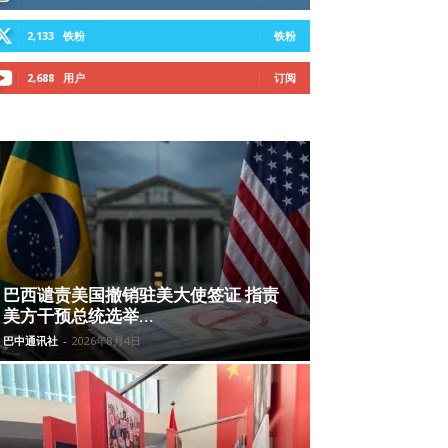
2,133
铁粉
铁粉
2,688
用户
订阅
巴西谴责美国撤销驻美大使签证 指责
美方干预总统选举...
巴中通讯社
-
2026年8月4日