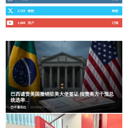
2,133
铁粉
铁粉
2,688
用户
订阅
巴西谴责美国撤销驻美大使签证 指责美方干预总
统选举...
巴中通讯社
-
2026年8月4日