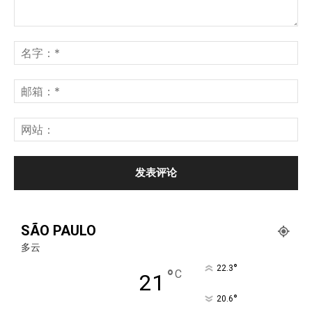
SÃO PAULO
多云
°
22.3
°
C
21
°
20.6