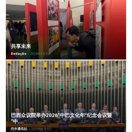
共享未来
Redação
-
2026年8月3日
巴西众议院举办2026“中巴文化年”纪念会议暨
“中...
巴中通讯社
-
2026年8月3日