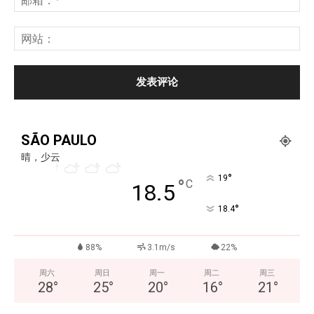
SÃO PAULO
晴，少云
°
19
°
C
18.5
°
18.4
88%
3.1m/s
22%
周六
周日
周一
周二
周三
28
°
25
°
20
°
16
°
21
°