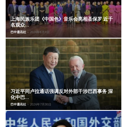
上海民族乐团《中国色》音乐会亮相圣保罗 近千
名观众...
巴中通讯社
-
2026年8月1日
习近平同卢拉通话强调反对外部干涉巴西事务 深
化中巴...
巴中通讯社
-
2026年7月30日