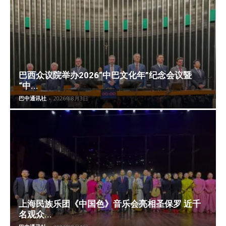
巴西众议院举办2026“中巴文化年”纪念会议暨
“中...
巴中通讯社
-
2026年8月3日
上海民族乐团《中国色》音乐会亮相圣保罗 近千
名观众...