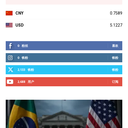
CNY
0.7589
USD
5.1227
0
粉丝
喜欢
0
铁粉
铁粉
2,133
铁粉
铁粉
2,688
用户
订阅