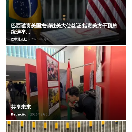
巴西谴责美国撤销驻美大使签证 指责美方干预总
统选举...
巴中通讯社
-
2026年8月4日
共享未来
Redação
-
2026年8月3日