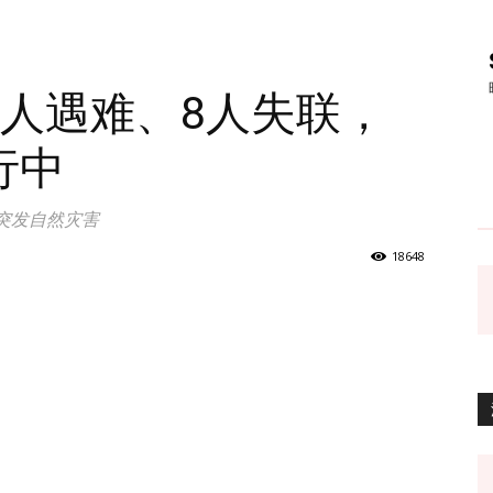
4人遇难、8人失联，
行中
突发自然灾害
18648