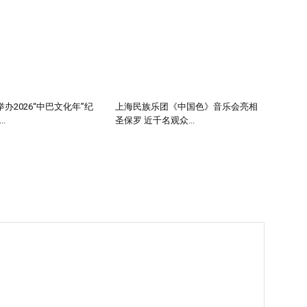
办2026“中巴文化年”纪
上海民族乐团《中国色》音乐会亮相
.
圣保罗 近千名观众...