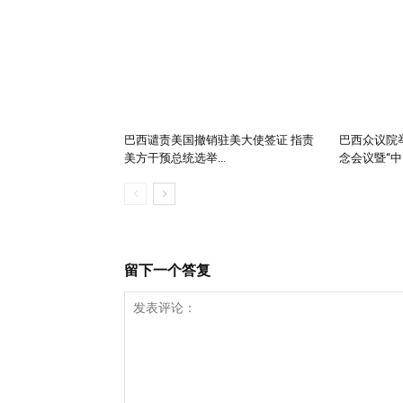
巴西谴责美国撤销驻美大使签证 指责
巴西众议院举
美方干预总统选举...
念会议暨“中..
留下一个答复