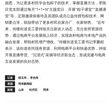
据悉，为让更多村民学会包粽子的技术，掌握直播方法，枣陈
庄党支部通过每月“1+1+N”主题党日，开展“粽子课堂”“直播课
堂”等，定期邀请侯春玲及其团队成员公益传授包粽技术、网
销要点等，鼓励带动了更多村民在家办厂、在家销售。 “近年
来，何楼街道党工委持续关注新农人动态，充分发挥资源优
势，通过电商平台发展线上经济，实现农村电商与本地产业的
融合发展，帮助村民增产增收。”何楼街道党工委书记李鹏程
表示，该街道依托现有资源，利用电商平台和快递优势，持续
开展直播带货、“沉浸式”采摘等经济新业态，形成党建与电商
互促发展的良好态势。
记者
郜玉华， 李光伟
来源
菏泽新闻组
标签
山东
牡丹区
菏泽