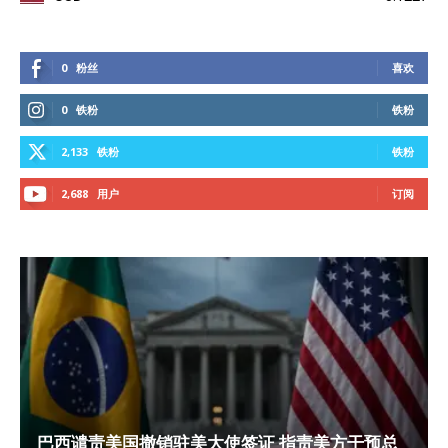
0
粉丝
喜欢
0
铁粉
铁粉
2,133
铁粉
铁粉
2,688
用户
订阅
巴西谴责美国撤销驻美大使签证 指责美方干预总