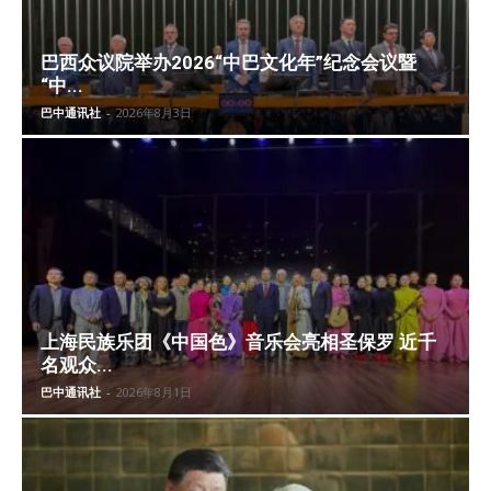
巴西众议院举办2026“中巴文化年”纪念会议暨
“中...
巴中通讯社
-
2026年8月3日
上海民族乐团《中国色》音乐会亮相圣保罗 近千
名观众...
巴中通讯社
-
2026年8月1日