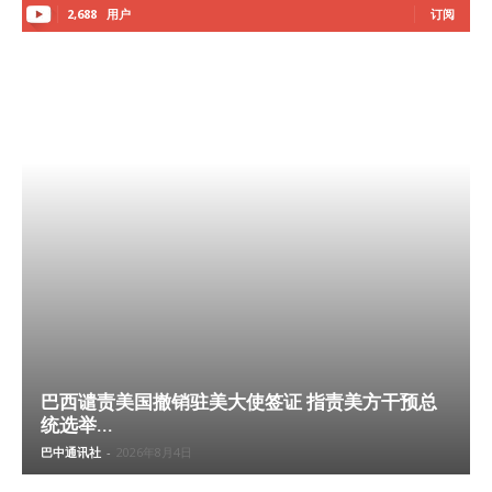
2,688
用户
订阅
巴西谴责美国撤销驻美大使签证 指责美方干预总
统选举...
巴中通讯社
-
2026年8月4日