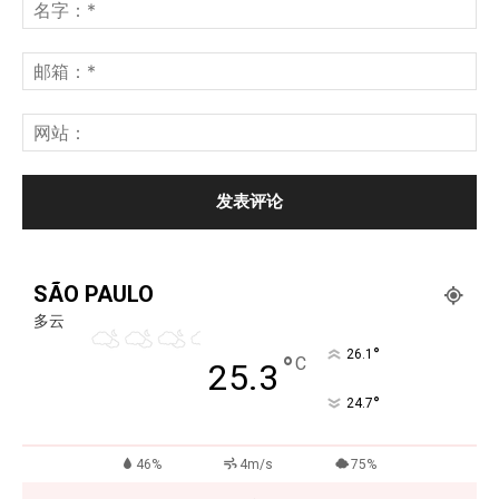
SÃO PAULO
多云
°
26.1
°
C
25.3
°
24.7
46%
4m/s
75%