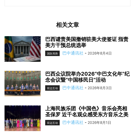
相关文章
巴西谴责美国撤销驻美大使签证 指责
美方干预总统选举
巴中通讯社
-
2026年8月4日
国际局势
巴西众议院举办2026“中巴文化年”纪
念会议暨“中国移民日”活动
巴中通讯社
-
2026年8月3日
双边互动
上海民族乐团《中国色》音乐会亮相
圣保罗 近千名观众感受东方音乐之美
巴中通讯社
-
2026年8月1日
双边互动