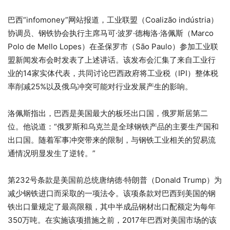
巴西“infomoney”网站报道，工业联盟（Coalizão indústria）
协调员、钢铁协会执行主席马可·波罗·德梅洛·洛佩斯（Marco
Polo de Mello Lopes）在圣保罗市（São Paulo）参加工业联
盟新闻发布会时发表了上述讲话。该发布会汇集了来自工业行
业的14家实体代表，共同讨论巴西政府将工业税（IPI）整体税
率削减25%以及俄乌冲突可能对行业发展产生的影响。
洛佩斯指出，巴西是美国最大的板坯出口国，俄罗斯居第二
位。他说道：“俄罗斯和乌克兰是全球钢铁产品的主要生产国和
出口国。随着军事冲突带来的限制，与钢铁工业相关的贸易流
通情况明显发生了逆转。”
第232号条款是美国前总统唐纳德·特朗普（Donald Trump）为
减少钢铁进口而采取的一项法令。该项条款对巴西到美国的钢
铁出口量规定了最高限额，其中半成品钢材出口配额定为每年
350万吨。在实施该项措施之前，2017年巴西对美国市场的该