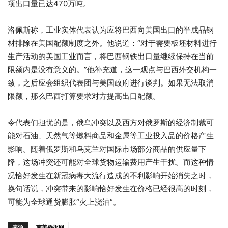
项出口量已达470万吨。
洛佩斯称，工业实体代表认为应将巴西向美国出口的半成品钢
材排除在美国配额制度之外。他说道：“对于需要板坯材料进行
生产活动的美国工业而言，将巴西钢铁出口量继续保持在当前
限额内是没有意义的。”他补充道，这一观点与巴西外交机构一
致，之后应会组织代表团与美国政府进行谈判。如果无法取消
限额，那么巴西打算要求对方提高出口配额。
令代表们担忧的是，俄乌冲突以及西方对俄罗斯的经济制裁可
能对石油、天然气等燃料商品和金属等工业投入品的价格产生
影响。随着俄罗斯和乌克兰对国际市场部分商品的供应量下
降，这场冲突还可能对全球货物运输费用产生干扰。而这种情
况恰好发生在新冠病毒大流行造成的不利影响开始消失之时，
换句话说，冲突带来的影响恰好发生在价格已经很高的时刻，
可能为全球通货膨胀“火上浇油”。
来源
南美侨报网