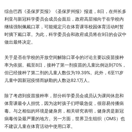
综合巴西《圣保罗页报》《圣保罗州报》报道，8日，在州长多
利亚与新冠科学委员会成员会面后，政府高层倾向于在学校内
继续强制佩戴口罩，可能规定只在体育课等校园体育活动时暂
时摘下戴口罩。为此，科学委员会和政府成员将在9日的会议中
做出最终决定。
关于是否在学校的开放空间解除口罩令的讨论主要以疫苗接种
率为依据。截至8日，接种了第一剂疫苗的儿童比例达到70%，
但已经接种了第二剂的儿童人数仅为19.39%。此外，6至11岁
儿童中因新冠疫情而缺勤的人数达82.1万人。
除了考虑到疫苗接种率，部分科学委员会成员认为课间休息和
体育课最令人担忧，因为这时孩子们呼吸急促，很容易传播病
毒。与之相似的环境是健身房，相关研究表明，健身房是新冠
病毒传染最严重的地方。另一方面，世界卫生组织（OMS）也
不建议儿童在体育活动中使用口罩。