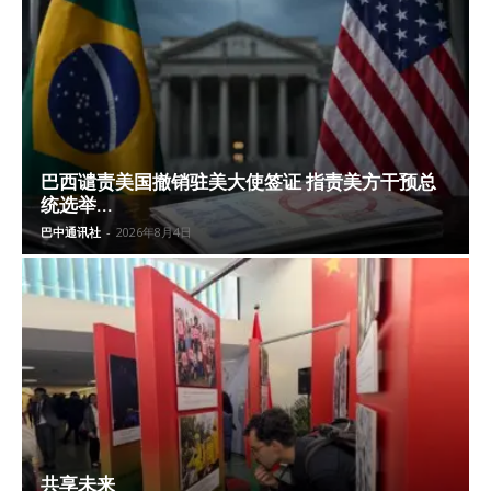
巴西谴责美国撤销驻美大使签证 指责美方干预总
统选举...
巴中通讯社
-
2026年8月4日
共享未来