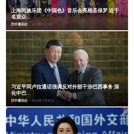
上海民族乐团《中国色》音乐会亮相圣保罗 近千
名观众...
巴中通讯社
-
2026年8月1日
习近平同卢拉通话强调反对外部干涉巴西事务 深
化中巴...
巴中通讯社
-
2026年7月30日