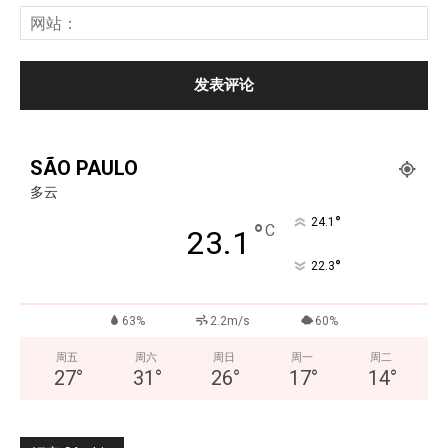
SÃO PAULO
多云
°
24.1
°
C
23.1
°
22.3
63%
2.2m/s
60%
周五
周六
周日
周一
周二
27
°
31
°
26
°
17
°
14
°