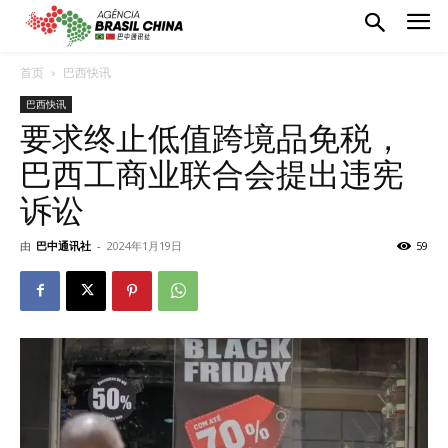
首页
巴西快讯
巴西快讯
要求终止低值跨境品免税，
巴西工商业联合会提出违宪
诉讼
由
巴中通讯社
-
2024年1月19日
59