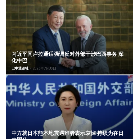
习近平同卢拉通话强调反对外部干涉巴西事务 深
化中巴...
巴中通讯社
-
2026年7月30日
中方就日本熊本地震遇难者表示哀悼 持续为在日