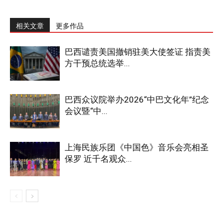
相关文章
更多作品
巴西谴责美国撤销驻美大使签证 指责美
方干预总统选举...
巴西众议院举办2026“中巴文化年”纪念
会议暨“中...
上海民族乐团《中国色》音乐会亮相圣
保罗 近千名观众...