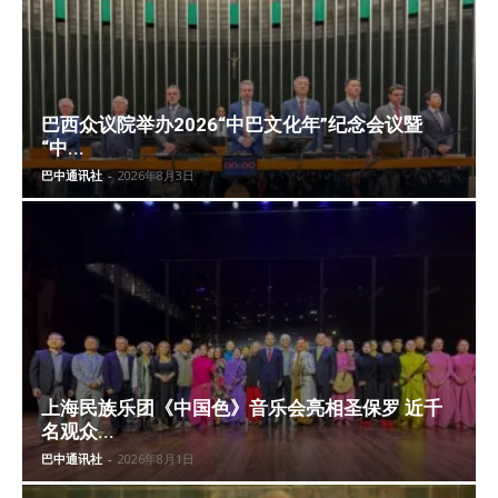
巴西众议院举办2026“中巴文化年”纪念会议暨
“中...
巴中通讯社
-
2026年8月3日
上海民族乐团《中国色》音乐会亮相圣保罗 近千
名观众...
巴中通讯社
-
2026年8月1日