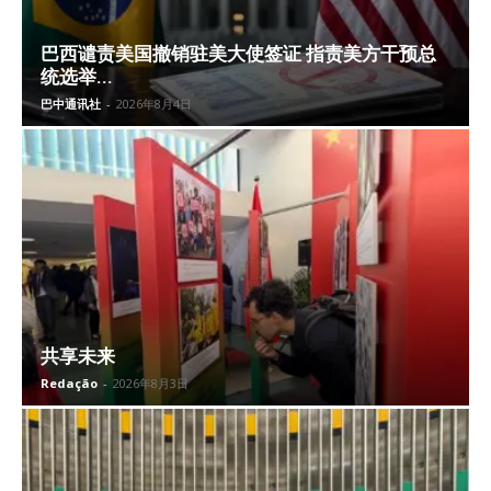
巴西谴责美国撤销驻美大使签证 指责美方干预总
统选举...
巴中通讯社
-
2026年8月4日
共享未来
Redação
-
2026年8月3日