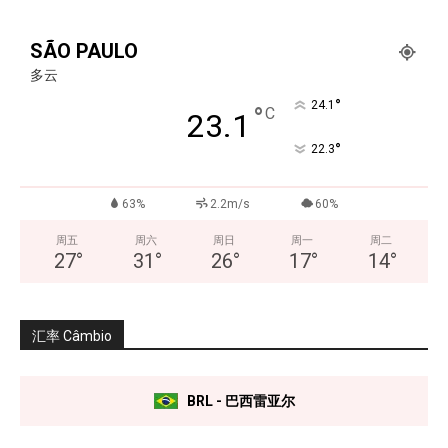
SÃO PAULO
多云
°
24.1
°
C
23.1
°
22.3
63%
2.2m/s
60%
周五
周六
周日
周一
周二
27
°
31
°
26
°
17
°
14
°
汇率 Câmbio
BRL - 巴西雷亚尔