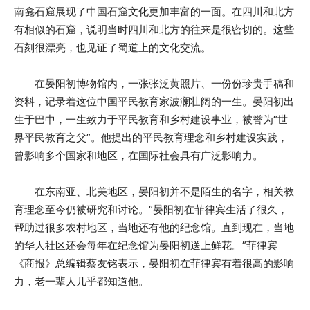
南龛石窟展现了中国石窟文化更加丰富的一面。在四川和北方
有相似的石窟，说明当时四川和北方的往来是很密切的。这些
石刻很漂亮，也见证了蜀道上的文化交流。
在晏阳初博物馆内，一张张泛黄照片、一份份珍贵手稿和
资料，记录着这位中国平民教育家波澜壮阔的一生。晏阳初出
生于巴中，一生致力于平民教育和乡村建设事业，被誉为“世
界平民教育之父”。他提出的平民教育理念和乡村建设实践，
曾影响多个国家和地区，在国际社会具有广泛影响力。
在东南亚、北美地区，晏阳初并不是陌生的名字，相关教
育理念至今仍被研究和讨论。“晏阳初在菲律宾生活了很久，
帮助过很多农村地区，当地还有他的纪念馆。直到现在，当地
的华人社区还会每年在纪念馆为晏阳初送上鲜花。”菲律宾
《商报》总编辑蔡友铭表示，晏阳初在菲律宾有着很高的影响
力，老一辈人几乎都知道他。