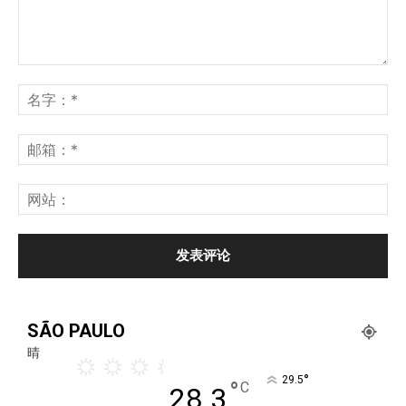
SÃO PAULO
晴
°
29.5
°
C
28.3