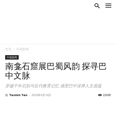
首页
中国新闻
中国新闻
南龛石窟展巴蜀风韵 探寻巴
中文脉
穿越千年石刻与近代教育记忆 感受巴中深厚人文底蕴
由
Yasmin Yan
-
2026年6月16日
22659