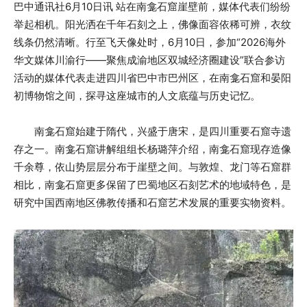
巴中通讯社6月10日讯 站在南龛石窟崖壁前，媒体代表们纷纷
举起相机。阳光洒在千年石刻之上，佛像面容依稀可辨，衣纹
线条仍然清晰。行至飞天像处时，6月10日，参加“2026海外
华文媒体川渝行——聚焦成渝地区双城经济圈建设”联合参访
活动的媒体代表走进四川省巴中市巴州区，在南龛石窟和晏阳
初博物馆之间，探寻这座城市的人文底蕴与历史记忆。
南龛石窟始建于隋代，兴盛于唐宋，是四川重要石窟寺遗
存之一。南龛石窟讲解组组长杨璐萍介绍，南龛石窟现存造像
千余尊，依山势层层分布于崖壁之间。与敦煌、龙门等石窟群
相比，南龛石窟更多保留了巴蜀地区石刻艺术的地域特色，是
研究中国西南地区佛教传播和石窟艺术发展的重要实物资料。