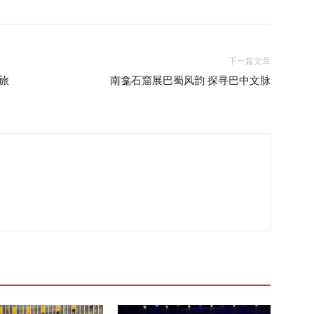
下一篇文章
旅
南龛石窟展巴蜀风韵 探寻巴中文脉