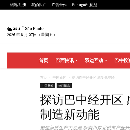
登陆/注册
我的账户
广告合作
Português 🇧🇷
22.1
C
São Paulo
2026 年 8 月 07日（星期五）
首页
巴西快讯
双边互动
巴中投
首页
中国新闻
探访巴中经开区 感受低空经...
中国新闻
热门消息
探访巴中经开区
制造新动能
聚焦新质生产力发展 探索川东北城市产业升