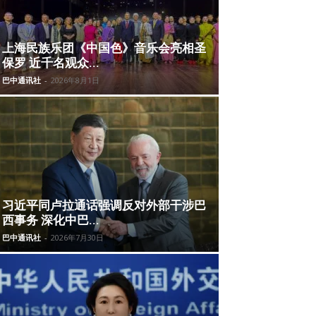
上海民族乐团《中国色》音乐会亮相圣
保罗 近千名观众...
巴中通讯社
-
2026年8月1日
习近平同卢拉通话强调反对外部干涉巴
西事务 深化中巴...
巴中通讯社
-
2026年7月30日