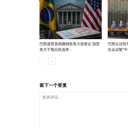
巴西谴责美国撤销驻美大使签证 指责
巴西众议院举
美方干预总统选举...
念会议暨“中..
留下一个答复