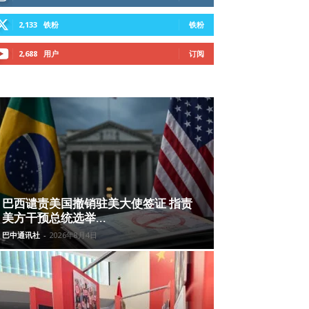
2,133
铁粉
铁粉
2,688
用户
订阅
巴西谴责美国撤销驻美大使签证 指责
美方干预总统选举...
巴中通讯社
-
2026年8月4日