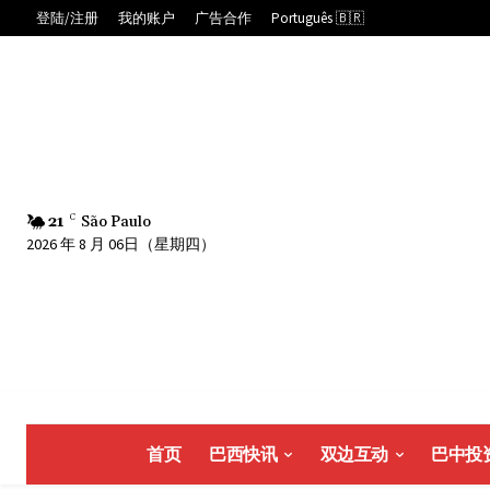
登陆/注册
我的账户
广告合作
Português 🇧🇷
21
C
São Paulo
2026 年 8 月 06日（星期四）
首页
巴西快讯
双边互动
巴中投