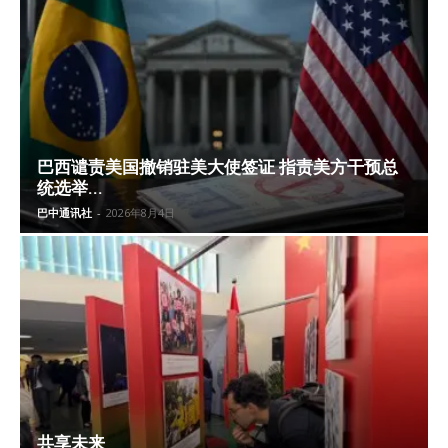
巴西谴责美国撤销驻美大使签证 指责美方干预总
统选举...
巴中通讯社
-
2026年8月4日
共享未来