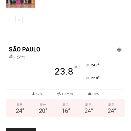
SÃO PAULO
晴，少云
°
24.7
°
C
23.8
°
22.8
67%
1.8m/s
13%
周日
周一
周二
周三
周四
24
°
20
°
16
°
24
°
24
°