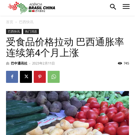
首页
巴西快讯
巴西快讯
热门消息
受食品价格拉动 巴西通胀率
连续第4个月上涨
由
巴中通讯社
-
2023年2月11日
745