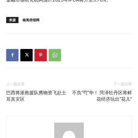
来源
南美侨报网
上一篇文章
下一篇文章
巴西将派救援队携物资飞赴土
不负“芍”华！ 菏泽牡丹区将鲜
耳其灾区
花经济玩出“花儿”