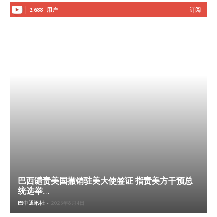
2,688
用户
订阅
巴西谴责美国撤销驻美大使签证 指责美方干预总
统选举...
巴中通讯社
-
2026年8月4日