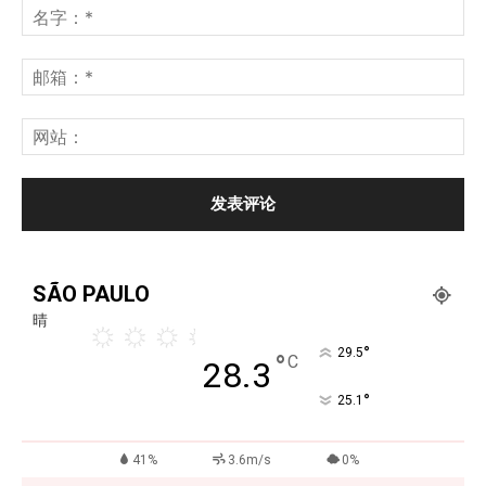
SÃO PAULO
晴
°
29.5
°
C
28.3
°
25.1
41%
3.6m/s
0%