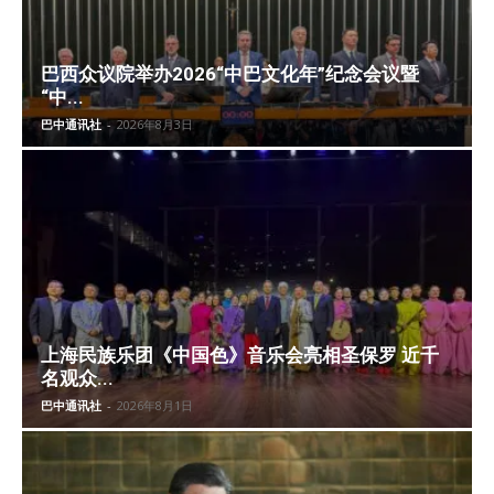
巴西众议院举办2026“中巴文化年”纪念会议暨
“中...
巴中通讯社
-
2026年8月3日
上海民族乐团《中国色》音乐会亮相圣保罗 近千
名观众...
巴中通讯社
-
2026年8月1日