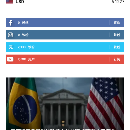
USD
5.1227
0
粉丝
喜欢
0
铁粉
铁粉
2,133
铁粉
铁粉
2,688
用户
订阅