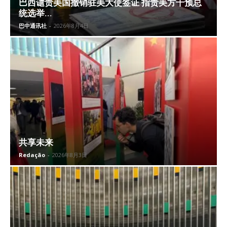
巴西谴责美国撤销驻美大使签证 指责美方干预总
统选举...
巴中通讯社
-
2026年8月4日
共享未来
Redação
-
2026年8月3日