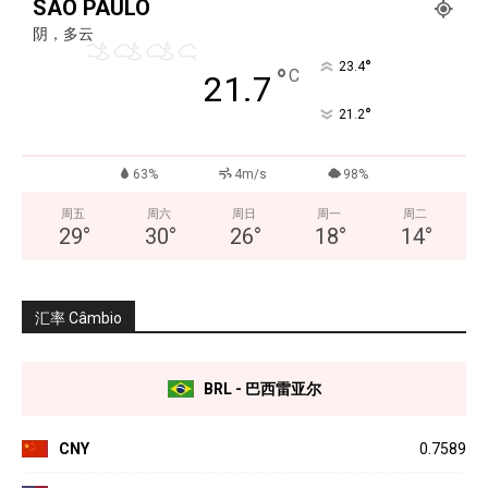
SÃO PAULO
阴，多云
°
23.4
°
C
21.7
°
21.2
63%
4m/s
98%
周五
周六
周日
周一
周二
29
°
30
°
26
°
18
°
14
°
汇率 Câmbio
BRL - 巴西雷亚尔
CNY
0.7589